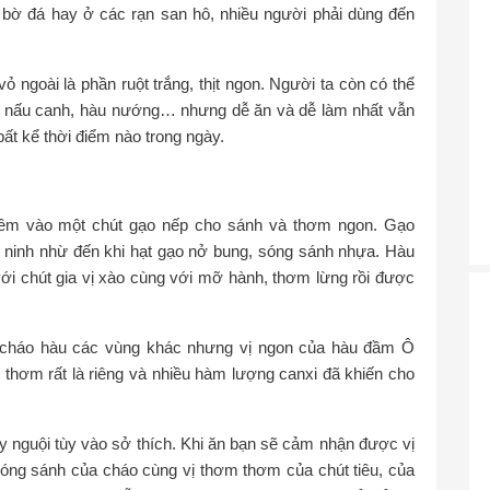
 bờ đá hay ở các rạn san hô, nhiều người phải dùng đến
 ngoài là phần ruột trắng, thịt ngon. Người ta còn có thể
, nấu canh, hàu nướng… nhưng dễ ăn và dễ làm nhất vẫn
ất kể thời điểm nào trong ngày.
thêm vào một chút gạo nếp cho sánh và thơm ngon. Gạo
 ninh nhừ đến khi hạt gạo nở bung, sóng sánh nhựa. Hàu
ới chút gia vị xào cùng với mỡ hành, thơm lừng rồi được
i cháo hàu các vùng khác nhưng vị ngon của hàu đầm Ô
thơm rất là riêng và nhiều hàm lượng canxi đã khiến cho
 nguội tùy vào sở thích. Khi ăn bạn sẽ cảm nhận được vị
óng sánh của cháo cùng vị thơm thơm của chút tiêu, của