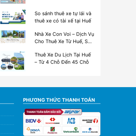
So sánh thuê xe tự lái và
thuê xe có tài xế tại Huế
Nhà Xe Con Voi – Dịch Vụ
Cho Thuê Xe Từ Huế, Sân
Bay Phú Bài Đi Thánh Địa
Thuê Xe Du Lịch Tại Huế
La Vang
– Từ 4 Chỗ Đến 45 Chỗ
PHƯƠNG THỨC THANH TOÁN