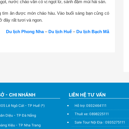
gọt, nước cháo vẫn có vị ngọt lừ, sánh đậm mùi hải sản.
g tìm ăn được món cháo hàu. Vào buổi sáng bạn củng có
 đây rất tươi và ngon.
Du lịch Phong Nha
–
Du lịch Huế
–
Du lịch Bạch Mã
SỞ - CHI NHÁNH
LIÊN HỆ TƯ VẤN
105 Lê Ngô Cát - TP Huế (*)
Hỗ trợ: 0932464111
Thuê xe: 0898225111
uân Diệu - TP Đà Nẵng
Sale Tour Nội Địa : 0935275111
àng Xiệu - TP Nha Trang