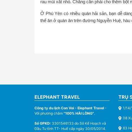
rau mùi xắt nhỏ. Chẳng cần phải cho thêm bột n
Ở Phú Yên có nhiều quán hải sản, bạn dễ dàn
thể ăn ở quán ăn trên đường Nguyễn Huệ, hàu ở
ELEPHANT TRAVEL
TRỤ 
Công ty du lịch Con Voi - Elephant Travel
-
1/14/
Với phương châm
"100% HÀI LÒNG"
.
08 X
Số GPKD:
3301546133 do Sở Kế Hoạch và
83 Ho
Đầu Tư tỉnh TT- Huế cấp ngày 30/05/2014.