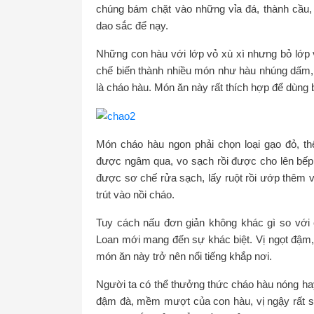
chúng bám chặt vào những vỉa đá, thành cầu,
dao sắc để nạy.
Những con hàu với lớp vỏ xù xì nhưng bỏ lớp vỏ
chế biến thành nhiều món như hàu nhúng dấm
là cháo hàu. Món ăn này rất thích hợp để dùng b
Món cháo hàu ngon phải chọn loại gạo đỏ, 
được ngâm qua, vo sạch rồi được cho lên bếp
được sơ chế rửa sạch, lấy ruột rồi ướp thêm v
trút vào nồi cháo.
Tuy cách nấu đơn giản không khác gì so vớ
Loan mới mang đến sự khác biệt. Vị ngọt đậm, 
món ăn này trở nên nổi tiếng khắp nơi.
Người ta có thể thưởng thức cháo hàu nóng hay
đậm đà, mềm mượt của con hàu, vị ngậy rất s