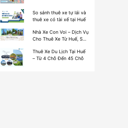
So sánh thuê xe tự lái và
thuê xe có tài xế tại Huế
Nhà Xe Con Voi – Dịch Vụ
Cho Thuê Xe Từ Huế, Sân
Bay Phú Bài Đi Thánh Địa
Thuê Xe Du Lịch Tại Huế
La Vang
– Từ 4 Chỗ Đến 45 Chỗ