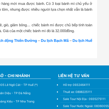
p hàng mới mua được bánh. Có 3 loại bánh mì chủ yếu ở
n tôm, nhưng được nhiều người lựa chọn nhất vẫn là bánh
tê, giò, giăm bông… chiếc bánh mì được chủ bếp tính toán
. Giá của một chiếc bánh mì đó là 32.000đồng.
ịch động Thiên Đường
–
Du lịch Bạch Mã
–
Du lịch Huế
SỞ - CHI NHÁNH
LIÊN HỆ TƯ VẤN
105 Lê Ngô Cát - TP Huế (*)
Hỗ trợ: 0932464111
Thuê xe: 0898225111
uân Diệu - TP Đà Nẵng
Sale Tour Nội Địa : 0935275111
àng Xiệu - TP Nha Trang
Sale Tour Nước Ngoài: 0836005