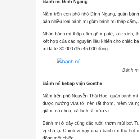
Bánh mì Đình Ngang
Nằm trên con phố nhỏ Đình Ngang, quán bánh m
bán nhiều loại bánh mì gồm bánh mì thập cẩm, 
Nhân bánh mì thập cẩm gồm patê, xúc xích, th
kết hợp của các nguyên liệu khiến cho chiếc b
mì là từ 30.000 đến 45.000 đồng.
Bánh mì
Bánh mì kebap viện Goethe
Nằm trên phố Nguyễn Thái Học, quán bánh mì nà
được nướng vừa tới nên rất thơm, mềm và ngọ
giấm, cà chua, xà lách rất vừa vị.
Bánh mì ở đây cũng đặc ruột, thơm mùi bơ. Tu
vị khá lạ. Chính vì vậy quán bánh mì thu hút
đồng một chiếc.