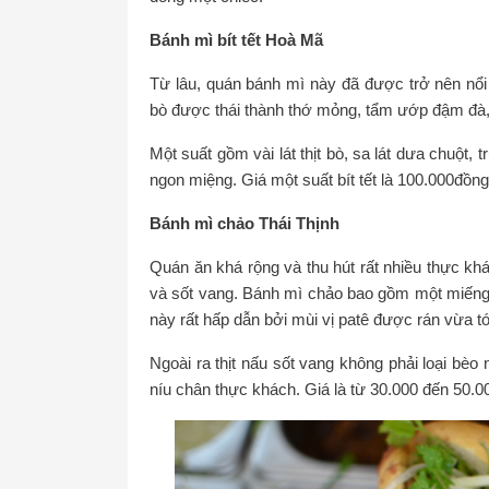
Bánh mì bít tết Hoà Mã
Từ lâu, quán bánh mì này đã được trở nên nổi t
bò được thái thành thớ mỏng, tẩm ướp đậm đà,
Một suất gồm vài lát thịt bò, sa lát dưa chuột,
ngon miệng. Giá một suất bít tết là 100.000đồng
Bánh mì chảo Thái Thịnh
Quán ăn khá rộng và thu hút rất nhiều thực kh
và sốt vang. Bánh mì chảo bao gồm một miếng 
này rất hấp dẫn bởi mùi vị patê được rán vừa tớ
Ngoài ra thịt nấu sốt vang không phải loại bè
níu chân thực khách. Giá là từ 30.000 đến 50.0