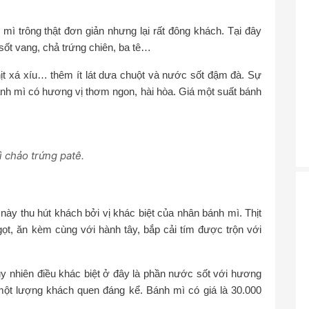
ì trông thật đơn giản nhưng lại rất đông khách. Tại đây
sốt vang, chả trứng chiên, ba tê…
ịt xá xíu… thêm ít lát dưa chuột và nước sốt đậm đà. Sự
ánh mì có hương vị thơm ngon, hài hòa. Giá một suất bánh
 chảo trứng patê.
y thu hút khách bởi vị khác biệt của nhân bánh mì. Thịt
t, ăn kèm cùng với hành tây, bắp cải tím được trộn với
y nhiên điều khác biệt ở đây là phần nước sốt với hương
 một lượng khách quen đáng kể. Bánh mì có giá là 30.000