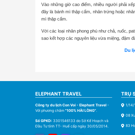
Vào những giờ cao điểm, nhiều người phải xế
đây là bánh mì thập cẩm, nhân trứng hoặc nhâ
mì thập cẩm.
Với các loại nhân phong phú như chả, ruốc, pa
sao kết hợp các nguyên liệu vừa miệng, đậm đà
Du l
ELEPHANT TRAVEL
TRỤ 
Công ty du lịch Con Voi - Elephant Travel
-
1/14/
Với phương châm
"100% HÀI LÒNG"
.
08 X
Số GPKD:
3301546133 do Sở Kế Hoạch và
83 Ho
Đầu Tư tỉnh TT- Huế cấp ngày 30/05/2014.