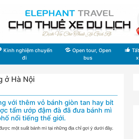
Kinh nghiệm chuyến
Open tour, Open
Tất
đi
bus
x
g ở Hà Nội
ng với thêm vỏ bánh giòn tan hay bít
được tẩm ướp đậm đà đã đưa bánh mì
ố nổi tiếng thế giới.
được một suất bánh mì tại những địa chỉ gợi ý dưới đây.