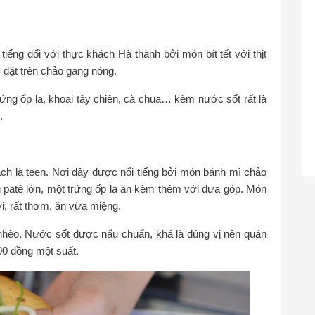
iếng đối với thực khách Hà thành bởi món bít tết với thịt
 đặt trên chảo gang nóng.
 trứng ốp la, khoai tây chiên, cà chua… kèm nước sốt rất là
.
ách là teen. Nơi đây được nổi tiếng bởi món bánh mì chảo
patê lớn, một trứng ốp la ăn kèm thêm với dưa góp. Món
i, rất thơm, ăn vừa miệng.
o nhèo. Nước sốt được nấu chuẩn, khá là đúng vị nên quán
00 đồng một suất.