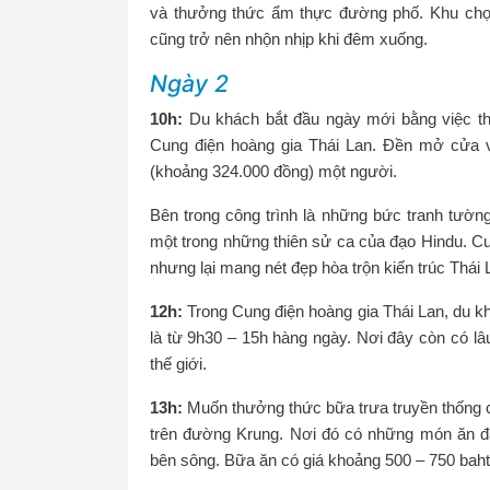
và thưởng thức ẩm thực đường phố. Khu chợ
cũng trở nên nhộn nhịp khi đêm xuống.
Ngày 2
10h:
Du khách bắt đầu ngày mới bằng việc t
Cung điện hoàng gia Thái Lan. Đền mở cửa v
(khoảng 324.000 đồng) một người.
Bên trong công trình là những bức tranh tườ
một trong những thiên sử ca của đạo Hindu. Cu
nhưng lại mang nét đẹp hòa trộn kiến trúc Thái L
12h:
Trong Cung điện hoàng gia Thái Lan, du k
là từ 9h30 – 15h hàng ngày. Nơi đây còn có lâ
thế giới.
13h:
Muốn thưởng thức bữa trưa truyền thống c
trên đường Krung. Nơi đó có những món ăn đ
bên sông. Bữa ăn có giá khoảng 500 – 750 baht