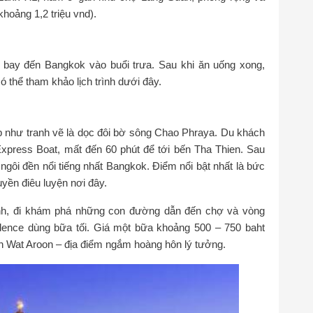
khoảng 1,2 triệu vnd).
 bay đến Bangkok vào buổi trưa. Sau khi ăn uống xong,
 thể tham khảo lịch trình dưới đây.
 như tranh vẽ là dọc đôi bờ sông Chao Phraya. Du khách
xpress Boat, mất đến 60 phút để tới bến Tha Thien. Sau
gôi đền nổi tiếng nhất Bangkok. Điểm nổi bật nhất là bức
yền điêu luyện nơi đây.
h, đi khám phá những con đường dẫn đến chợ và vòng
dence dùng bữa tối. Giá một bữa khoảng 500 – 750 baht
n Wat Aroon – địa điểm ngắm hoàng hôn lý tưởng.