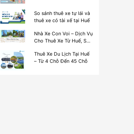
So sánh thuê xe tự lái và
thuê xe có tài xế tại Huế
Nhà Xe Con Voi – Dịch Vụ
Cho Thuê Xe Từ Huế, Sân
Bay Phú Bài Đi Thánh Địa
Thuê Xe Du Lịch Tại Huế
La Vang
– Từ 4 Chỗ Đến 45 Chỗ