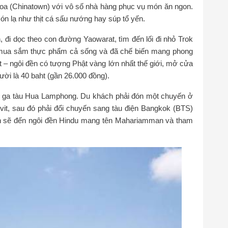
oa (Chinatown) với vô số nhà hàng phục vụ món ăn ngon.
n lạ như thịt cá sấu nướng hay súp tổ yến.
 đi dọc theo con đường Yaowarat, tìm đến lối đi nhỏ Trok
 mua sắm thực phẩm cả sống và đã chế biến mang phong
it – ngôi đền có tượng Phật vàng lớn nhất thế giới, mở cửa
ười là 40 baht (gần 26.000 đồng).
 tới ga tàu Hua Lamphong. Du khách phải đón một chuyến ở
it, sau đó phải đổi chuyến sang tàu điện Bangkok (BTS)
bạn sẽ đến ngôi đền Hindu mang tên Mahariamman và tham