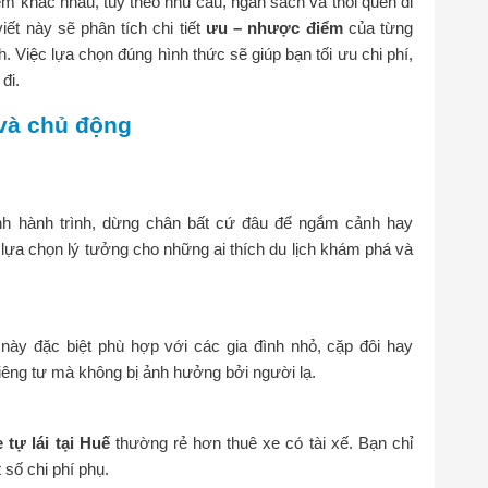
iệm khác nhau, tùy theo nhu cầu, ngân sách và thói quen di
ết này sẽ phân tích chi tiết
ưu – nhược điểm
của từng
. Việc lựa chọn đúng hình thức sẽ giúp bạn tối ưu chi phí,
đi.
 và chủ động
định hành trình, dừng chân bất cứ đâu để ngắm cảnh hay
lựa chọn lý tưởng cho những ai thích du lịch khám phá và
 này đặc biệt phù hợp với các gia đình nhỏ, cặp đôi hay
ng tư mà không bị ảnh hưởng bởi người lạ.
 tự lái tại Huế
thường rẻ hơn thuê xe có tài xế. Bạn chỉ
 số chi phí phụ.