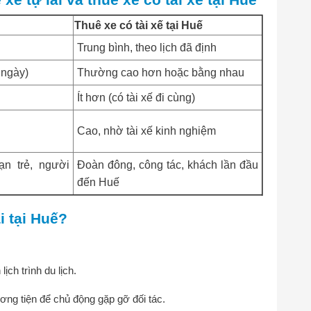
e tự lái và thuê xe có tài xế tại Huế
Thuê xe có tài xế tại Huế
Trung bình, theo lịch đã định
 ngày)
Thường cao hơn hoặc bằng nhau
Ít hơn (có tài xế đi cùng)
Cao, nhờ tài xế kinh nghiệm
n trẻ, người
Đoàn đông, công tác, khách lần đầu
đến Huế
i tại Huế?
ịch trình du lịch.
ơng tiện để chủ động gặp gỡ đối tác.