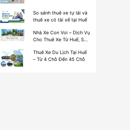
So sánh thuê xe tự lái và
thuê xe có tài xế tại Huế
Nhà Xe Con Voi – Dịch Vụ
Cho Thuê Xe Từ Huế, Sân
Bay Phú Bài Đi Thánh Địa
Thuê Xe Du Lịch Tại Huế
La Vang
– Từ 4 Chỗ Đến 45 Chỗ