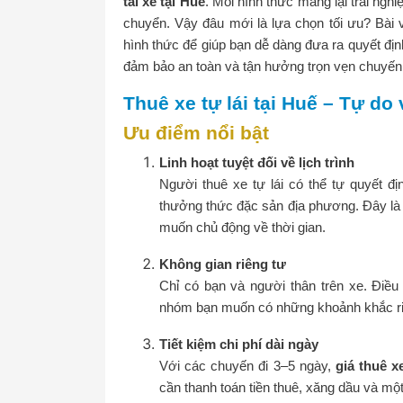
tài xế tại Huế
. Mỗi hình thức mang lại trải ngh
chuyển. Vậy đâu mới là lựa chọn tối ưu? Bài vi
hình thức để giúp bạn dễ dàng đưa ra quyết định
đảm bảo an toàn và tận hưởng trọn vẹn chuyến 
Thuê xe tự lái tại Huế – Tự do
Ưu điểm nổi bật
Linh hoạt tuyệt đối về lịch trình
Người thuê xe tự lái có thể tự quyết 
thưởng thức đặc sản địa phương. Đây là 
muốn chủ động về thời gian.
Không gian riêng tư
Chỉ có bạn và người thân trên xe. Điều
nhóm bạn muốn có những khoảnh khắc riê
Tiết kiệm chi phí dài ngày
Với các chuyến đi 3–5 ngày,
giá thuê xe
cần thanh toán tiền thuê, xăng dầu và một