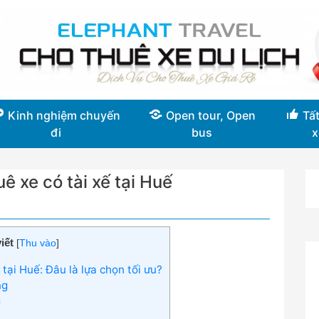
Kinh nghiệm chuyến
Open tour, Open
Tất
đi
bus
x
uê xe có tài xế tại Huế
iết
[
Thu vào
]
 tại Huế: Đâu là lựa chọn tối ưu?
ng
g