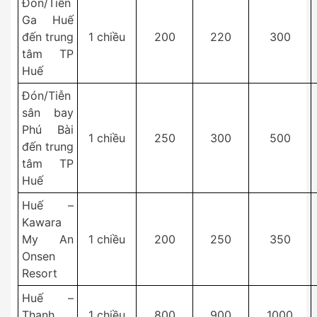
Đón/Tiễn
Ga Huế
đến trung
1 chiều
200
220
300
tâm TP
Huế
Đón/Tiễn
sân bay
Phú Bài
1 chiều
250
300
500
đến trung
tâm TP
Huế
Huế –
Kawara
My An
1 chiều
200
250
350
Onsen
Resort
Huế –
Thanh
1 chiều
800
900
1000