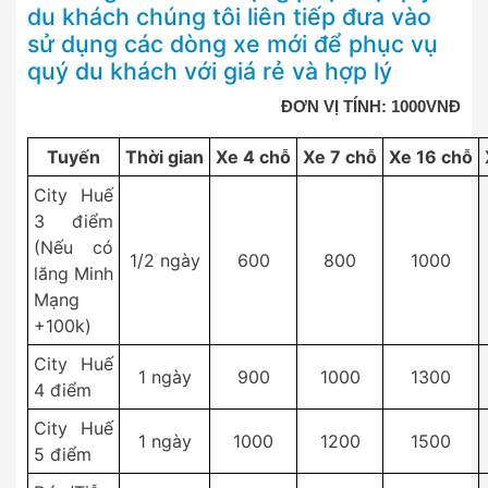
du khách chúng tôi liên tiếp đưa vào
sử dụng các dòng xe mới để phục vụ
quý du khách với giá rẻ và hợp lý
ĐƠN VỊ TÍNH: 1000VNĐ
Tuyến
Thời gian
Xe 4 chỗ
Xe 7 chỗ
Xe 16 chỗ
City Huế
3 điểm
(Nếu có
1/2 ngày
600
800
1000
lăng Minh
Mạng
+100k)
City Huế
1 ngày
900
1000
1300
4 điểm
City Huế
1 ngày
1000
1200
1500
5 điểm