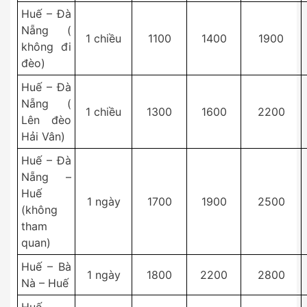
Huế – Đà
Nẵng (
1 chiều
1100
1400
1900
không đi
đèo)
Huế – Đà
Nẵng (
1 chiều
1300
1600
2200
Lên đèo
Hải Vân)
Huế – Đà
Nẵng –
Huế
1 ngày
1700
1900
2500
(không
tham
quan)
Huế – Bà
1 ngày
1800
2200
2800
Nà – Huế