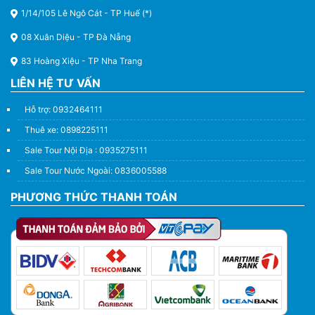
1/14/105 Lê Ngô Cát - TP Huế (*)
08 Xuân Diệu - TP Đà Nẵng
83 Hoàng Xiệu - TP Nha Trang
LIÊN HỆ TƯ VẤN
Hỗ trợ: 0932464111
Thuê xe: 0898225111
Sale Tour Nội Địa : 0935275111
Sale Tour Nước Ngoài: 0836005588
PHƯƠNG THỨC THANH TOÁN