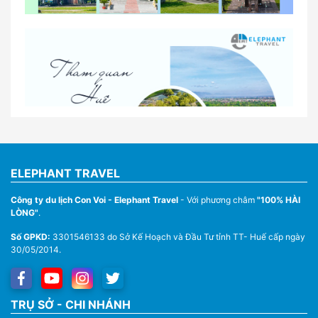
So sánh thuê xe tự lái và thuê xe có tài xế tại Huế
Lịch trình gợi ý cho khách thuê xe 1 ngày tham
quan tại Huế
Nhà Xe Con Voi – Dịch Vụ Cho Thuê Xe Từ Huế,
Sân Bay Phú Bài Đi Thánh Địa La Vang
ELEPHANT TRAVEL
Công ty du lịch Con Voi - Elephant Travel
- Với phương châm
"100% HÀI
LÒNG"
.
Số GPKD:
3301546133 do Sở Kế Hoạch và Đầu Tư tỉnh TT- Huế cấp ngày
30/05/2014.
Thuê Xe Du Lịch Tại Huế – Từ 4 Chỗ Đến 45 Chỗ
TRỤ SỞ - CHI NHÁNH