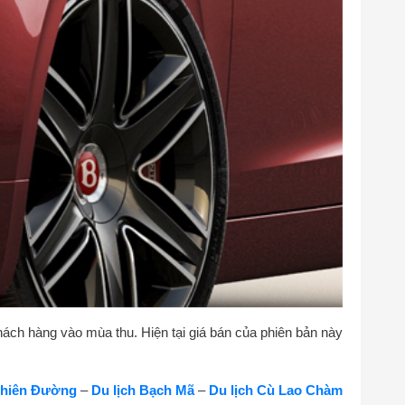
khách hàng vào mùa thu. Hiện tại giá bán của phiên bản này
Thiên Đường
–
Du lịch Bạch Mã
–
Du lịch Cù Lao Chàm