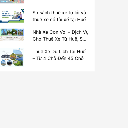
So sánh thuê xe tự lái và
thuê xe có tài xế tại Huế
Nhà Xe Con Voi – Dịch Vụ
Cho Thuê Xe Từ Huế, Sân
Bay Phú Bài Đi Thánh Địa
Thuê Xe Du Lịch Tại Huế
La Vang
– Từ 4 Chỗ Đến 45 Chỗ