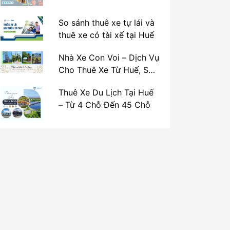
So sánh thuê xe tự lái và
thuê xe có tài xế tại Huế
Nhà Xe Con Voi – Dịch Vụ
Cho Thuê Xe Từ Huế, Sân
Bay Phú Bài Đi Thánh Địa
Thuê Xe Du Lịch Tại Huế
La Vang
– Từ 4 Chỗ Đến 45 Chỗ