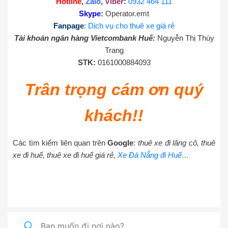
Hotline
,
Zalo
,
Viber
:
0932 464 111
Skype
:
Operator.emt
Fanpage
:
Dịch vụ cho thuê xe giá rẻ
Tài khoản ngân hàng Vietcombank Huế:
Nguyễn Thị Thùy
Trang
STK:
0161000884093
Trân trọng cám ơn quý
khách!!
Các tìm kiếm liên quan trên
Google
:
thuê xe đi lăng cô, thuê
xe đi huế, thuê xe đi huế giá rẻ,
Xe Đà Nẵng đi Huế
…