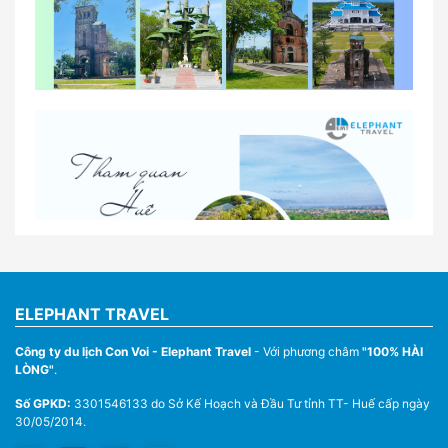
So sánh thuê xe tự lái và thuê xe có tài xế tại Huế
Lịch trình gợi ý cho khách thuê xe 1 ngày tham
quan tại Huế
Nhà Xe Con Voi – Dịch Vụ Cho Thuê Xe Từ Huế,
Sân Bay Phú Bài Đi Thánh Địa La Vang
ELEPHANT TRAVEL
Công ty du lịch Con Voi - Elephant Travel
- Với phương châm
"100% HÀI
LÒNG"
.
Số GPKD:
3301546133 do Sở Kế Hoạch và Đầu Tư tỉnh TT- Huế cấp ngày
30/05/2014.
Thuê Xe Du Lịch Tại Huế – Từ 4 Chỗ Đến 45 Chỗ