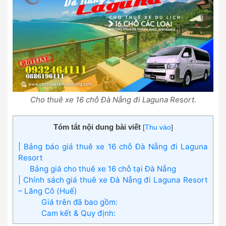
Cho thuê xe 16 chỗ Đà Nẵng đi Laguna Resort.
Tóm tắt nội dung bài viết
[
Thu vào
]
| Bảng báo giá thuê xe 16 chỗ Đà Nẵng đi Laguna
Resort
Bảng giá cho thuê xe 16 chỗ tại Đà Nẵng
| Chính sách giá thuê xe Đà Nẵng đi Laguna Resort
– Lăng Cô (Huế)
Giá trên đã bao gồm:
Cam kết & Quy định: