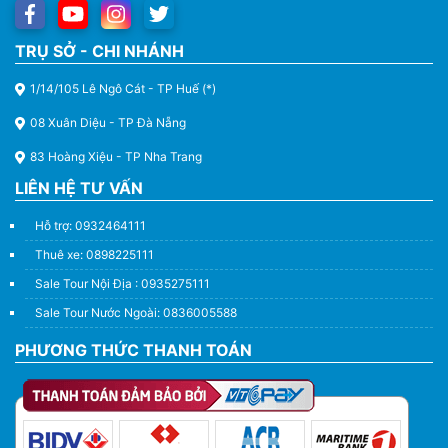
TRỤ SỞ - CHI NHÁNH
1/14/105 Lê Ngô Cát - TP Huế (*)
08 Xuân Diệu - TP Đà Nẵng
83 Hoàng Xiệu - TP Nha Trang
LIÊN HỆ TƯ VẤN
Hỗ trợ: 0932464111
Thuê xe: 0898225111
Sale Tour Nội Địa : 0935275111
Sale Tour Nước Ngoài: 0836005588
PHƯƠNG THỨC THANH TOÁN