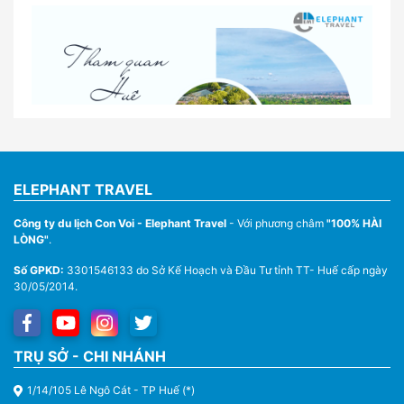
Lịch trình gợi ý cho khách thuê xe 1 ngày tham
quan tại Huế
Nhà Xe Con Voi – Dịch Vụ Cho Thuê Xe Từ Huế,
Sân Bay Phú Bài Đi Thánh Địa La Vang
ELEPHANT TRAVEL
Công ty du lịch Con Voi - Elephant Travel
- Với phương châm
"100% HÀI
LÒNG"
.
Số GPKD:
3301546133 do Sở Kế Hoạch và Đầu Tư tỉnh TT- Huế cấp ngày
30/05/2014.
Thuê Xe Du Lịch Tại Huế – Từ 4 Chỗ Đến 45 Chỗ
TRỤ SỞ - CHI NHÁNH
1/14/105 Lê Ngô Cát - TP Huế (*)