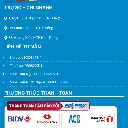
TRỤ SỞ - CHI NHÁNH
1/14/105 Lê Ngô Cát - TP Huế (*)
08 Xuân Diệu - TP Đà Nẵng
83 Hoàng Xiệu - TP Nha Trang
LIÊN HỆ TƯ VẤN
Hỗ trợ: 0932464111
Thuê xe: 0898225111
Sale Tour Nội Địa : 0935275111
Sale Tour Nước Ngoài: 0836005588
PHƯƠNG THỨC THANH TOÁN