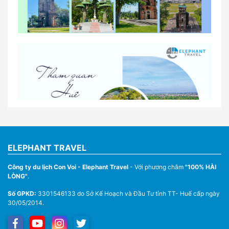
So sánh thuê xe tự lái và thuê xe có tài xế tại Huế
Lịch trình gợi ý cho khách thuê xe 1 ngày tham
quan tại Huế
Nhà Xe Con Voi – Dịch Vụ Cho Thuê Xe Từ Huế,
Sân Bay Phú Bài Đi Thánh Địa La Vang
ELEPHANT TRAVEL
Công ty du lịch Con Voi - Elephant Travel
- Với phương châm
"100% HÀI
LÒNG"
.
Số GPKD:
3301546133 do Sở Kế Hoạch và Đầu Tư tỉnh TT- Huế cấp ngày
30/05/2014.
Thuê Xe Du Lịch Tại Huế – Từ 4 Chỗ Đến 45 Chỗ