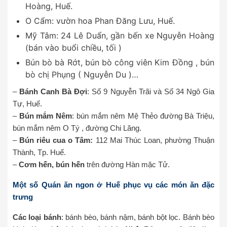
Hoàng, Huế.
O Cẩm: vườn hoa Phan Đăng Lưu, Huế.
Mỹ Tâm: 24 Lê Duẩn, gần bến xe Nguyễn Hoàng
(bán vào buổi chiều, tối )
Bún bò bà Rớt, bún bò công viên Kim Đồng , bún
bò chị Phụng ( Nguyễn Du )…
–
Bánh Canh Bà Đợi
: Số 9 Nguyễn Trãi và Số 34 Ngô Gia
Tự, Huế.
–
Bún mắm Nêm
: bún mắm nêm Mệ Thẻo đường Bà Triệu,
bún mắm nêm O Tý , đường Chi Lăng.
–
Bún riêu cua o Tâm:
112 Mai Thúc Loan, phường Thuận
Thành, Tp. Huế.
–
Cơm hến, bún hến
trên đường Hàn mặc Tử.
Một số Quán ăn ngon ở Huế phục vụ các món ăn đặc
trưng
Các loại bánh
: bánh bèo, bánh nậm, bánh bột lọc. Bánh bèo