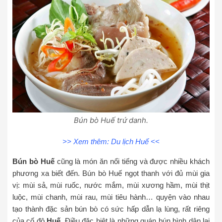
Bún bò Huế trứ danh.
>> Xem thêm:
Du lịch Huế
<<
Bún bò Huế
cũng là món ăn nổi tiếng và được nhiều khách
phương xa biết đến. Bún bò Huế ngọt thanh với đủ mùi gia
vị: mùi sả, mùi ruốc, nước mắm, mùi xương hầm, mùi thịt
luộc, mùi chanh, mùi rau, mùi tiêu hành… quyện vào nhau
tạo thành đặc sản bún bò có sức hấp dẫn lạ lùng, rất riêng
của cố đô
Huế
. Điều đặc biệt là những quán bún bình dân lại