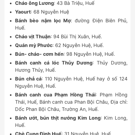
Cháo ông Lương
: 43 Bà Triệu, Huế
Yaourt
: 68 Nguyễn Huệ
Bánh bèo nậm lọc Mợ
: đường Điện Biên Phủ,
Huế.
Cháo vịt Thuận
: 94 Bùi Thị Xuân, Huế.
Quán mỳ Phước
: 62 Nguyễn Huệ, Huế.
Bún- cháo- cơm hến
: 98 Nguyễn Huệ, Huế.
Bánh canh cá lóc Thủy Dương
: Thủy Dương,
Hương Thủy, Huế.
Bún chả cá
: 110 Nguyễn Huệ, Huế hay ở số 124
Nguyễn Huệ, Huế.
Bánh canh cua Phạm Hồng Thái
: Phạm Hồng
Thái, Huế, Bánh canh cua Phan Bội Châu, Địa chỉ:
Dốc Phan Bội Châu, Trường An, Huế.
Bánh ướt, bún thịt nướng Kim Long
: Kim Long,
Huế.
Chè Cung Đình Huế
: 31 Nguyễn Huệ, Huế.