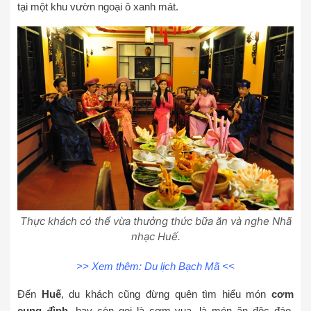
tại một khu vườn ngoại ô xanh mát.
Thực khách có thể vừa thưởng thức bữa ăn và nghe Nhã
nhạc Huế.
>> Xem thêm:
Du lịch Bạch Mã
<<
Đến
Huế
, du khách cũng đừng quên tìm hiểu món
cơm
cung đình
, hay còn gọi là cơm vua, là món ăn độc đáo,