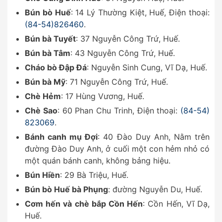
Bún bò Huế
: 14 Lý Thường Kiệt, Huế, Điện thoại:
(84-54)826460
.
Bún bà Tuyết
: 37 Nguyễn Công Trứ, Huế.
Bún bà Tâm
: 43 Nguyễn Công Trứ, Huế.
Cháo bò Đập Đá
: Nguyễn Sinh Cung, Vĩ Dạ, Huế.
Bún bà Mỹ
: 71 Nguyễn Công Trứ, Huế.
Chè Hẻm
: 17 Hùng Vương, Huế.
Chè Sao
: 60 Phan Chu Trinh, Điện thoại:
(84-54)
823069
.
Bánh canh mụ Đợi
: 40 Đào Duy Anh, Nằm trên
đường Đào Duy Anh, ở cuối một con hẻm nhỏ có
một quán bánh canh, không bảng hiệu.
Bún Hiền
: 29 Bà Triệu, Huế.
Bún bò Huế bà Phụng
: đường Nguyễn Du, Huế.
Cơm hến và chè bắp Cồn Hến
: Cồn Hến, Vĩ Dạ,
Huế.