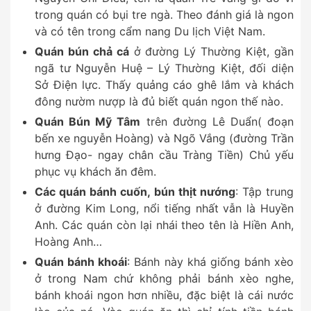
trong quán có bụi tre ngà. Theo đánh giá là ngon
và có tên trong cẩm nang Du lịch Việt Nam.
Quán bún chả cá
ở đường Lý Thường Kiệt, gần
ngã tư Nguyễn Huệ – Lý Thường Kiệt, đối diện
Sở Điện lực. Thấy quảng cáo ghê lắm và khách
đông nườm nượp là đủ biết quán ngon thế nào.
Quán Bún Mỹ Tâm
trên đường Lê Duẩn( đoạn
bến xe nguyễn Hoàng) và Ngõ Vắng (đường Trần
hưng Đạo- ngay chân cầu Tràng Tiền) Chủ yếu
phục vụ khách ăn đêm.
Các quán bánh cuốn, bún thịt nướng
: Tập trung
ở đường Kim Long, nổi tiếng nhất vẫn là Huyền
Anh. Các quán còn lại nhái theo tên là Hiền Anh,
Hoàng Anh…
Quán bánh khoái
: Bánh này khá giống bánh xèo
ở trong Nam chứ không phải bánh xèo nghe,
bánh khoái ngon hơn nhiều, đặc biệt là cái nước