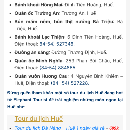
Bánh khoái Hồng Mai
: Đinh Tiên Hoàng, Huế.
Quán ốc Trường An
: Trường An, Huế
Bún mắm nêm, bún thịt nướng Bà Triệu
: Bà
Triệu, Huế.
Bánh khoái Lạc Thiện
: 6 Đinh Tiên Hoàng, Huế,
Điện thoại:
84-54) 527348
.
Đường ăn sáng
: Đường Trương Định, Huế.
Quán ốc Minh Nghĩa
: 253 Phan Bội Châu, Huế,
Điện thoại:
(84-54) 884865
.
Quán vườn Hương Cau
: 4 Nguyễn Bỉnh Khiêm –
Huế, Điện thoại:
(84- 54) 527228.
Đừng quên tham khảo một số tour
du lịch Huế
đang hot
từ Elephant Tourist để trải nghiệm những món ngon tại
Huế nhé:
Tour du lịch Huế
Tour du lịch Đà Nẵng – Huế 1 ngày giá rẻ
-
699k