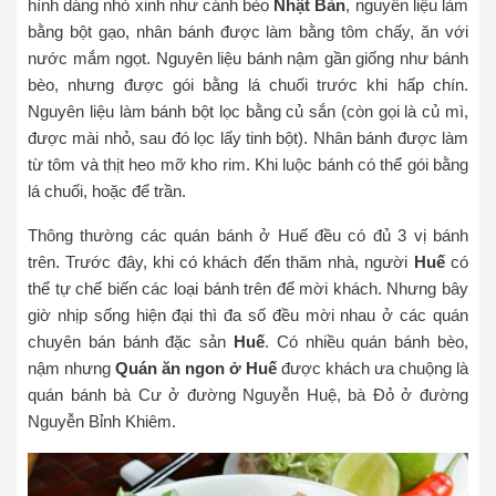
hình dáng nhỏ xinh như cánh bèo
Nhật Bản
, nguyên liệu làm
bằng bột gạo, nhân bánh được làm bằng tôm chấy, ăn với
nước mắm ngọt. Nguyên liệu bánh nậm gần giống như bánh
bèo, nhưng được gói bằng lá chuối trước khi hấp chín.
Nguyên liệu làm bánh bột lọc bằng củ sắn (còn gọi là củ mì,
được mài nhỏ, sau đó lọc lấy tinh bột). Nhân bánh được làm
từ tôm và thịt heo mỡ kho rim. Khi luộc bánh có thể gói bằng
lá chuối, hoặc để trần.
Thông thường các quán bánh ở Huế đều có đủ 3 vị bánh
trên. Trước đây, khi có khách đến thăm nhà, người
Huế
có
thể tự chế biến các loại bánh trên để mời khách. Nhưng bây
giờ nhịp sống hiện đại thì đa số đều mời nhau ở các quán
chuyên bán bánh đặc sản
Huế
. Có nhiều quán bánh bèo,
nậm nhưng
Quán ăn ngon ở Huế
được khách ưa chuộng là
quán bánh bà Cư ở đường Nguyễn Huệ, bà Đỏ ở đường
Nguyễn Bỉnh Khiêm.