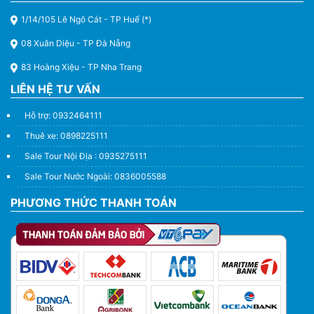
1/14/105 Lê Ngô Cát - TP Huế (*)
08 Xuân Diệu - TP Đà Nẵng
83 Hoàng Xiệu - TP Nha Trang
LIÊN HỆ TƯ VẤN
Hỗ trợ: 0932464111
Thuê xe: 0898225111
Sale Tour Nội Địa : 0935275111
Sale Tour Nước Ngoài: 0836005588
PHƯƠNG THỨC THANH TOÁN