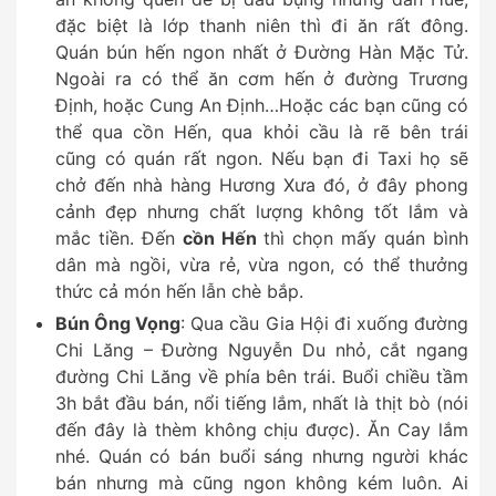
đặc biệt là lớp thanh niên thì đi ăn rất đông.
Quán bún hến ngon nhất ở Đường Hàn Mặc Tử.
Ngoài ra có thể ăn cơm hến ở đường Trương
Định, hoặc Cung An Định…Hoặc các bạn cũng có
thể qua cồn Hến, qua khỏi cầu là rẽ bên trái
cũng có quán rất ngon. Nếu bạn đi Taxi họ sẽ
chở đến nhà hàng Hương Xưa đó, ở đây phong
cảnh đẹp nhưng chất lượng không tốt lắm và
mắc tiền. Đến
cồn Hến
thì chọn mấy quán bình
dân mà ngồi, vừa rẻ, vừa ngon, có thể thưởng
thức cả món hến lẫn chè bắp.
Bún Ông Vọng
: Qua cầu Gia Hội đi xuống đường
Chi Lăng – Đường Nguyễn Du nhỏ, cắt ngang
đường Chi Lăng về phía bên trái. Buổi chiều tầm
3h bắt đầu bán, nổi tiếng lắm, nhất là thịt bò (nói
đến đây là thèm không chịu được). Ăn Cay lắm
nhé. Quán có bán buổi sáng nhưng người khác
bán nhưng mà cũng ngon không kém luôn. Ai