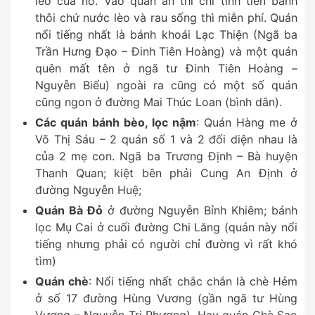
lèo của nó. Vào quán ăn thì chỉ tính tiền bánh
thôi chứ nước lèo và rau sống thì miễn phí. Quán
nổi tiếng nhất là bánh khoái Lạc Thiện (Ngã ba
Trần Hưng Đạo – Đinh Tiên Hoàng) và một quán
quên mất tên ở ngã tư Đinh Tiên Hoàng –
Nguyễn Biểu) ngoài ra cũng có một số quán
cũng ngon ở đường Mai Thúc Loan (bình dân).
Các quán bánh bèo, lọc nậm
: Quán Hàng me ở
Võ Thị Sáu – 2 quán số 1 và 2 đối diện nhau là
của 2 mẹ con. Ngã ba Trương Định – Bà huyện
Thanh Quan; kiệt bên phải Cung An Định ở
đường Nguyễn Huệ;
Quán Bà Đỏ
ở đường Nguyễn Bỉnh Khiêm; bánh
lọc Mụ Cai ở cuối đường Chi Lăng (quán này nổi
tiếng nhưng phải có người chỉ đường vì rất khó
tìm)
Quán chè
: Nổi tiếng nhất chắc chắn là chè Hẻm
ở số 17 đường Hùng Vương (gần ngã tư Hùng
Vương – Nguyễn Tri Phương). Hay quán Chè Sao