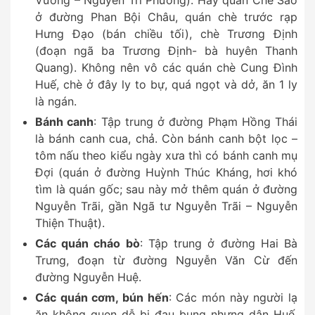
ở đường Phan Bội Châu, quán chè trước rạp
Hưng Đạo (bán chiều tối), chè Trương Định
(đoạn ngã ba Trương Định- bà huyên Thanh
Quang). Không nên vô các quán chè Cung Đình
Huế, chè ở đây ly to bự, quá ngọt và dở, ăn 1 ly
là ngán.
Bánh canh
: Tập trung ở đường Phạm Hồng Thái
là bánh canh cua, chả. Còn bánh canh bột lọc –
tôm nấu theo kiểu ngày xưa thì có bánh canh mụ
Đợi (quán ở đường Huỳnh Thúc Kháng, hơi khó
tìm là quán gốc; sau này mở thêm quán ở đường
Nguyễn Trãi, gần Ngã tư Nguyễn Trãi – Nguyễn
Thiện Thuật).
Các quán cháo bò
: Tập trung ở đường Hai Bà
Trưng, đoạn từ đường Nguyễn Văn Cừ đến
đường Nguyễn Huệ.
Các quán cơm, bún hến
: Các món này người lạ
ăn không quen dễ bị đau bụng nhưng dân Huế,