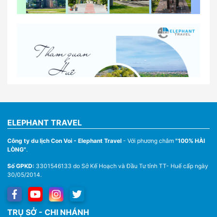
So sánh thuê xe tự lái và thuê xe có tài xế tại Huế
Lịch trình gợi ý cho khách thuê xe 1 ngày tham
quan tại Huế
Nhà Xe Con Voi – Dịch Vụ Cho Thuê Xe Từ Huế,
Sân Bay Phú Bài Đi Thánh Địa La Vang
ELEPHANT TRAVEL
Công ty du lịch Con Voi - Elephant Travel
- Với phương châm
"100% HÀI
LÒNG"
.
Số GPKD:
3301546133 do Sở Kế Hoạch và Đầu Tư tỉnh TT- Huế cấp ngày
30/05/2014.
Thuê Xe Du Lịch Tại Huế – Từ 4 Chỗ Đến 45 Chỗ
TRỤ SỞ - CHI NHÁNH