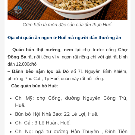
Cơm hến là món đặc sản của ẩm thực Huế.
Địa chỉ quán ăn ngon ở Huế mà người dân thường ăn
–
Quán bún thịt nướng, nem lụi
chợ trước cổng
Chợ
Đông Ba
rất nổi tiếng vì vị ngon rất riêng chỉ với giá rất bình
dân 12.000đ/tô
–
Bánh bèo nậm lọc bà Đỏ
số 71 Nguyễn Bỉnh Khiêm,
phường Phú Cát , Tp Huế, quán này rất nổi tiếng.
–
Các quán bún bò Huế
:
Chị Mỹ: chợ Cống, đường Nguyễn Công Trứ,
Huế.
Bún bò Hội Nhà Báo: 22 Lê Lợi, Huế.
Chị Gái: 3 Lê Huân, Huế.
Chị Nọ: ngã tư đường Hàn Thuyên , Đinh Tiên