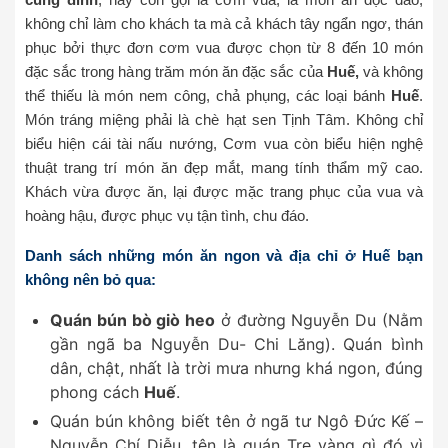
không chỉ làm cho khách ta mà cả khách tây ngẩn ngơ, thán
phục bởi thực đơn cơm vua được chọn từ 8 đến 10 món
đặc sắc trong hàng trăm món ăn đặc sắc của
Huế,
và không
thể thiếu là món nem công, chả phụng, các loại bánh
Huế
.
Món tráng miệng phải là chè hạt sen Tịnh Tâm. Không chỉ
biểu hiện cái tài nấu nướng, Cơm vua còn biểu hiện nghệ
thuật trang trí món ăn đẹp mắt, mang tính thẩm mỹ cao.
Khách vừa được ăn, lại được mặc trang phục của vua và
hoàng hậu, được phục vụ tận tình, chu đáo.
Danh sách những món ăn ngon và địa chỉ ở Huế bạn
không nên bỏ qua:
Quán bún bò giò heo
ở đường Nguyễn Du (Nằm
gần ngã ba Nguyễn Du- Chi Lăng). Quán bình
dân, chật, nhất là trời mưa nhưng khá ngon, đúng
phong cách
Huế
.
Quán bún không biết tên ở ngã tư Ngô Đức Kế –
Nguyễn Chí Diễu, tên là quán Tre vàng gì đó vì