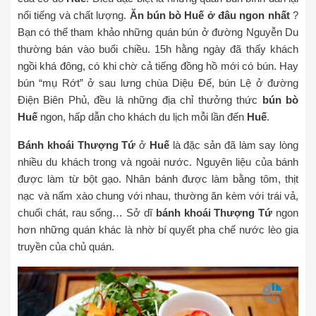
nổi tiếng và chất lượng.
Ăn bún bò Huế ở đâu ngon nhất
?
Bạn có thể tham khảo những quán bún ở đường Nguyễn Du
thường bán vào buổi chiều. 15h hằng ngày đã thấy khách
ngồi khá đông, có khi chờ cả tiếng đồng hồ mới có bún. Hay
bún “mụ Rớt” ở sau lưng chùa Diệu Đế, bún Lệ ở đường
Điện Biên Phủ, đều là những địa chỉ thưởng thức
bún bò
Huế
ngon, hấp dẫn cho khách du lịch mỗi lần đến
Huế
.
Bánh khoái Thượng Tứ
ở
Huế
là đặc sản đã làm say lòng
nhiều du khách trong và ngoài nước. Nguyên liệu của bánh
được làm từ bột gạo. Nhân bánh được làm bằng tôm, thịt
nạc và nấm xào chung với nhau, thường ăn kèm với trái vả,
chuối chát, rau sống… Sở dĩ
bánh khoái Thượng Tứ
ngon
hơn những quán khác là nhờ bí quyết pha chế nước lèo gia
truyền của chủ quán.