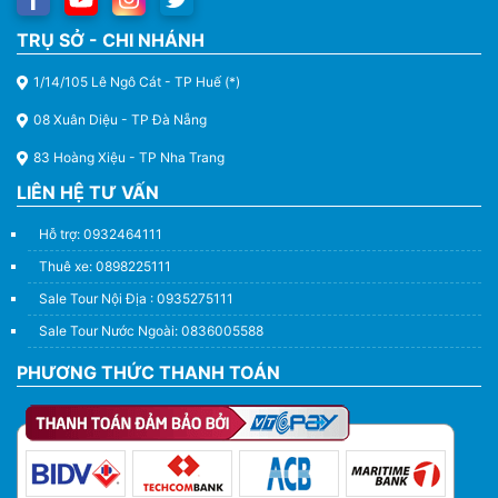
TRỤ SỞ - CHI NHÁNH
1/14/105 Lê Ngô Cát - TP Huế (*)
08 Xuân Diệu - TP Đà Nẵng
83 Hoàng Xiệu - TP Nha Trang
LIÊN HỆ TƯ VẤN
Hỗ trợ: 0932464111
Thuê xe: 0898225111
Sale Tour Nội Địa : 0935275111
Sale Tour Nước Ngoài: 0836005588
PHƯƠNG THỨC THANH TOÁN