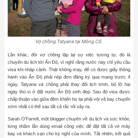
Vợ chồng Tatyana tại Mông Cổ.
Lần khác, đôi vợ chồng lặp lại sự việc tương tự, đó là
chuyến du lịch tới Ấn Độ, vì nghĩ rằng nước này chỉ yêu cầu
visa khi nhập cảnh. Thật không may, để có được giấy thông
hành vào Ấn Độ phải nộp đơn đăng ký qua mạng trước 4
ngày. Tatyana và chồng phải thay đổi lịch trình, bỏ lỡ hai
ngày thú vị ở đất nước Ấn Độ xinh đẹp. Sau đó visa được
chấp thuận vào giữa đêm khiến họ lại phải vội vã bay chuyến
sớm nhất có thể sau tất cả rắc rối xảy ra.
Sarah O’Farrell, một blogger chuyên về du lịch và sức khỏe,
từng nhầm lẫn dùng email công việc để đặt tất cả vé máy
bay và khách sạn cho kỳ nghỉ của mình. Tất nhiên, kết quả