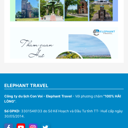
So sánh thuê xe tự lái và thuê xe có tài xế tại Huế
Lịch trình gợi ý cho khách thuê xe 1 ngày tham
quan tại Huế
Nhà Xe Con Voi – Dịch Vụ Cho Thuê Xe Từ Huế,
Sân Bay Phú Bài Đi Thánh Địa La Vang
ELEPHANT TRAVEL
Công ty du lịch Con Voi - Elephant Travel
- Với phương châm
"100% HÀI
LÒNG"
.
Số GPKD:
3301546133 do Sở Kế Hoạch và Đầu Tư tỉnh TT- Huế cấp ngày
30/05/2014.
Thuê Xe Du Lịch Tại Huế – Từ 4 Chỗ Đến 45 Chỗ