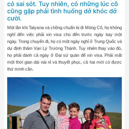
có sai sót. Tuy nhiên, có những lúc cô
cũng gặp phải tình huống dở khóc dở
cười.
Một lần khi Tatyana và chồng chuẩn bị đi Mông Cổ, họ không
nghĩ đến việc phải xin visa cho đến trước ngày bay một
ngày. Trong chuyến đi, họ có một ngày nghỉ ở Trung Quốc và
dự định thăm Vạn Lý Trường Thành. Tuy nhiên thay vào đó,
họ phải dành cả ngày ở Đại sứ quán để xin visa. Phải mất
một thời gian dài nài nỉ và thuyết phục, cả hai mới có được
thứ mình cần.