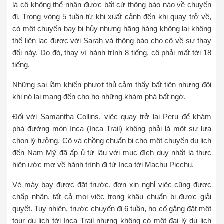
là cô không thể nhận được bất cứ thông báo nào về chuyến
đi. Trong vòng 5 tuần từ khi xuất cảnh đến khi quay trở về,
có một chuyến bay bị hủy nhưng hãng hàng không lại không
thể liên lạc được với Sarah và thông báo cho cô về sự thay
đổi này. Do đó, thay vì hành trình 8 tiếng, cô phải mất tới 18
tiếng.
Những sai lầm khiến phượt thủ cảm thấy bất tiện nhưng đôi
khi nó lại mang đến cho họ những khám phá bất ngờ.
Đối với Samantha Collins, việc quay trở lại Peru để khám
phá đường mòn Inca (Inca Trail) không phải là một sự lựa
chọn lý tưởng. Cô và chồng chuẩn bị cho một chuyến du lịch
đến Nam Mỹ đã ấp ủ từ lâu với mục đích duy nhất là thực
hiện ước mơ về hành trình đi từ Inca tới Machu Picchu.
Vé máy bay được đặt trước, đơn xin nghỉ việc cũng được
chấp nhận, tất cả mọi việc trong khâu chuẩn bị được giải
quyết. Tuy nhiên, trước chuyến đi 6 tuần, họ cố gắng đặt một
tour du lịch tới Inca Trail nhưng không có một đại lý du lịch