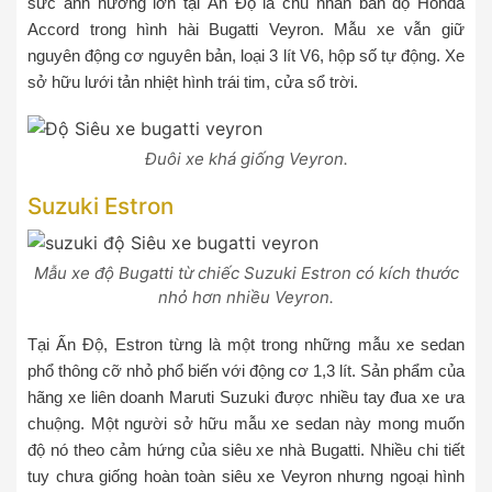
sức ảnh hưởng lớn tại Ấn Độ là chủ nhân bản độ Honda
Accord trong hình hài Bugatti Veyron. Mẫu xe vẫn giữ
nguyên động cơ nguyên bản, loại 3 lít V6, hộp số tự động. Xe
sở hữu lưới tản nhiệt hình trái tim, cửa sổ trời.
Đuôi xe khá giống Veyron.
Suzuki Estron
Mẫu xe độ Bugatti từ chiếc Suzuki Estron có kích thước
nhỏ hơn nhiều Veyron.
Tại Ấn Độ, Estron từng là một trong những mẫu xe sedan
phổ thông cỡ nhỏ phổ biến với động cơ 1,3 lít. Sản phẩm của
hãng xe liên doanh Maruti Suzuki được nhiều tay đua xe ưa
chuộng. Một người sở hữu mẫu xe sedan này mong muốn
độ nó theo cảm hứng của siêu xe nhà Bugatti. Nhiều chi tiết
tuy chưa giống hoàn toàn siêu xe Veyron nhưng ngoại hình