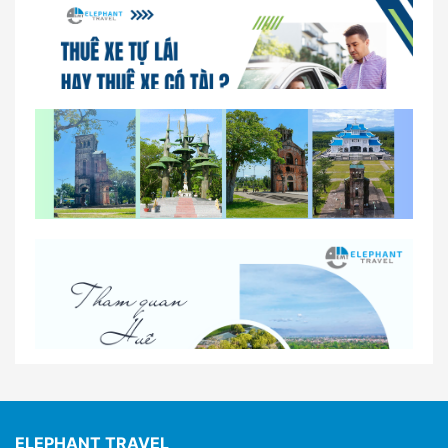
So sánh thuê xe tự lái và thuê xe có tài xế tại Huế
Lịch trình gợi ý cho khách thuê xe 1 ngày tham
quan tại Huế
Nhà Xe Con Voi – Dịch Vụ Cho Thuê Xe Từ Huế,
Sân Bay Phú Bài Đi Thánh Địa La Vang
ELEPHANT TRAVEL