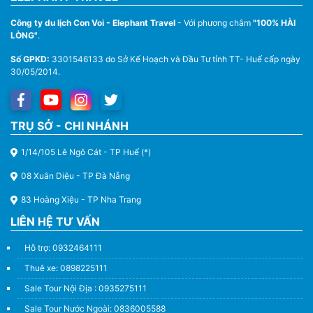
Công ty du lịch Con Voi - Elephant Travel
- Với phương châm
"100% HÀI
LÒNG"
.
Số GPKD:
3301546133 do Sở Kế Hoạch và Đầu Tư tỉnh TT- Huế cấp ngày
30/05/2014.
Thuê Xe Du Lịch Tại Huế – Từ 4 Chỗ Đến 45 Chỗ
TRỤ SỞ - CHI NHÁNH
1/14/105 Lê Ngô Cát - TP Huế (*)
08 Xuân Diệu - TP Đà Nẵng
83 Hoàng Xiệu - TP Nha Trang
LIÊN HỆ TƯ VẤN
Hỗ trợ: 0932464111
Thuê xe: 0898225111
Sale Tour Nội Địa : 0935275111
Sale Tour Nước Ngoài: 0836005588