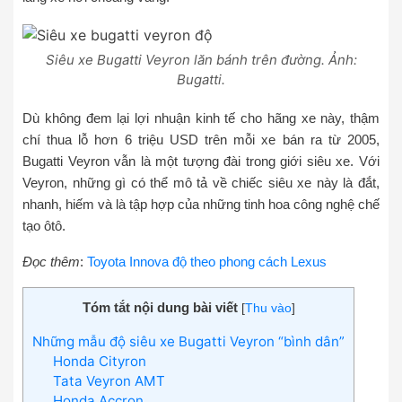
Siêu xe Bugatti Veyron lăn bánh trên đường. Ảnh:
Bugatti.
Dù không đem lại lợi nhuận kinh tế cho hãng xe này, thậm
chí thua lỗ hơn 6 triệu USD trên mỗi xe bán ra từ 2005,
Bugatti Veyron vẫn là một tượng đài trong giới siêu xe. Với
Veyron, những gì có thể mô tả về chiếc siêu xe này là đắt,
nhanh, hiếm và là tập hợp của những tinh hoa công nghệ chế
tạo ôtô.
Đọc thêm
:
Toyota Innova độ theo phong cách Lexus
Tóm tắt nội dung bài viết
[
Thu vào
]
Những mẫu độ siêu xe Bugatti Veyron “bình dân”
Honda Cityron
Tata Veyron AMT
Honda Accron