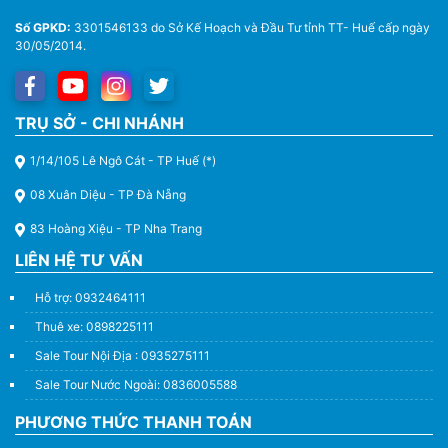
Số GPKD:
3301546133 do Sở Kế Hoạch và Đầu Tư tỉnh TT- Huế cấp ngày
30/05/2014.
Thuê Xe Du Lịch Tại Huế – Từ 4 Chỗ Đến 45 Chỗ
TRỤ SỞ - CHI NHÁNH
1/14/105 Lê Ngô Cát - TP Huế (*)
08 Xuân Diệu - TP Đà Nẵng
83 Hoàng Xiệu - TP Nha Trang
LIÊN HỆ TƯ VẤN
Hỗ trợ: 0932464111
Thuê xe: 0898225111
Sale Tour Nội Địa : 0935275111
Sale Tour Nước Ngoài: 0836005588
PHƯƠNG THỨC THANH TOÁN