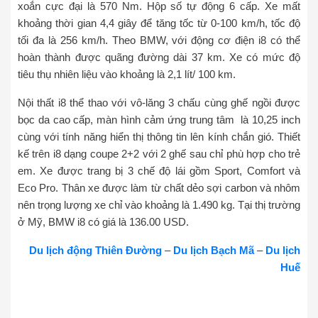
xoắn cực đại là 570 Nm. Hộp số tự động 6 cấp. Xe mất
khoảng thời gian 4,4 giây để tăng tốc từ 0-100 km/h, tốc độ
tối đa là 256 km/h. Theo BMW, với động cơ điện i8 có thể
hoàn thành được quãng đường dài 37 km. Xe có mức độ
tiêu thụ nhiên liệu vào khoảng là 2,1 lít/ 100 km.
Nội thất i8 thể thao với vô-lăng 3 chấu cùng ghế ngồi được
bọc da cao cấp, màn hình cảm ứng trung tâm là 10,25 inch
cùng với tính năng hiển thị thông tin lên kính chắn gió. Thiết
kế trên i8 dạng coupe 2+2 với 2 ghế sau chỉ phù hợp cho trẻ
em. Xe được trang bị 3 chế độ lái gồm Sport, Comfort và
Eco Pro. Thân xe được làm từ chất dẻo sợi carbon và nhôm
nên trọng lượng xe chỉ vào khoảng là 1.490 kg. Tại thị trường
ở Mỹ, BMW i8 có giá là 136.00 USD.
Du lịch động Thiên Đường
–
Du lịch Bạch Mã
–
Du lịch
Huế