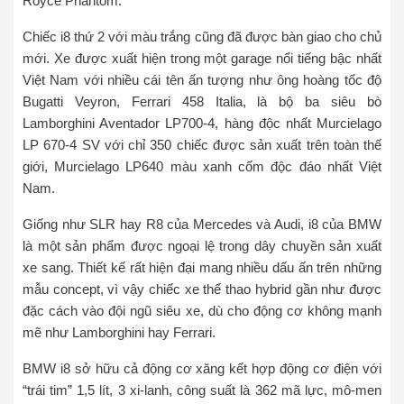
Royce Phantom.
Chiếc i8 thứ 2 với màu trắng cũng đã được bàn giao cho chủ
mới. Xe được xuất hiện trong một garage nổi tiếng bậc nhất
Việt Nam với nhiều cái tên ấn tượng như ông hoàng tốc độ
Bugatti Veyron, Ferrari 458 Italia, là bộ ba siêu bò
Lamborghini Aventador LP700-4, hàng độc nhất Murcielago
LP 670-4 SV với chỉ 350 chiếc được sản xuất trên toàn thế
giới, Murcielago LP640 màu xanh cốm độc đáo nhất Việt
Nam.
Giống như SLR hay R8 của Mercedes và Audi, i8 của BMW
là một sản phẩm được ngoại lệ trong dây chuyền sản xuất
xe sang. Thiết kế rất hiện đại mang nhiều dấu ấn trên những
mẫu concept, vì vậy chiếc xe thể thao hybrid gần như được
đặc cách vào đội ngũ siêu xe, dù cho động cơ không mạnh
mẽ như Lamborghini hay Ferrari.
BMW i8 sở hữu cả động cơ xăng kết hợp động cơ điện với
“trái tim” 1,5 lít, 3 xi-lanh, công suất là 362 mã lực, mô-men