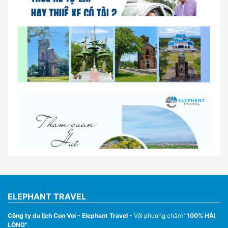
So sánh thuê xe tự lái và thuê xe có tài xế tại Huế
Lịch trình gợi ý cho khách thuê xe 1 ngày tham
quan tại Huế
Nhà Xe Con Voi – Dịch Vụ Cho Thuê Xe Từ Huế,
Sân Bay Phú Bài Đi Thánh Địa La Vang
ELEPHANT TRAVEL
Công ty du lịch Con Voi - Elephant Travel
- Với phương châm
"100% HÀI
LÒNG"
.