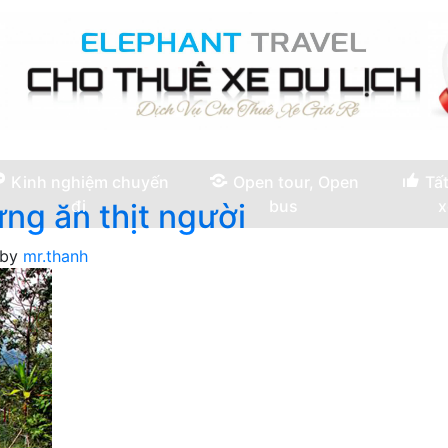
Kinh nghiệm chuyến
Open tour, Open
Tất
đi
bus
x
ừng ăn thịt người
by
mr.thanh