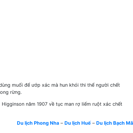
dùng muối để ướp xác mà hun khói thi thể người chết
rong rừng.
a Higginson năm 1907 về tục man rợ liếm ruột xác chết
Du lịch Phong Nha
–
Du lịch Huế
–
Du lịch Bạch Mã