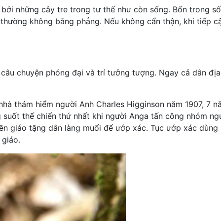
bởi những cây tre trong tư thế như còn sống. Bốn trong s
thường không bằng phẳng. Nếu không cẩn thận, khi tiếp cậ
ác câu chuyện phóng đại và trí tưởng tượng. Ngay cả dân đ
ủa nhà thám hiểm người Anh Charles Higginson năm 1907, 7 n
g suốt thế chiến thứ nhất khi người Anga tấn công nhóm ng
ruyền giáo tặng dân làng muối để ướp xác. Tục ướp xác dùng
 giáo.