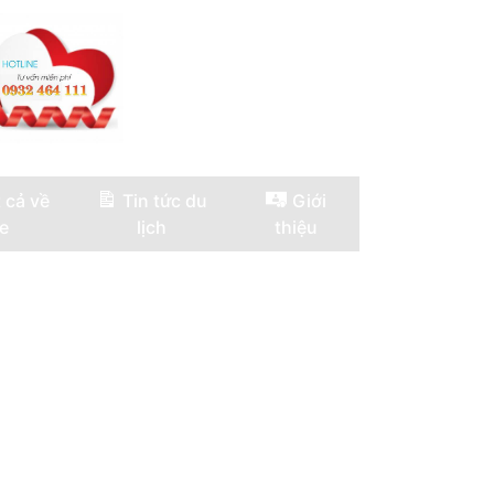
 cả về
Tin tức du
Giới
e
lịch
thiệu