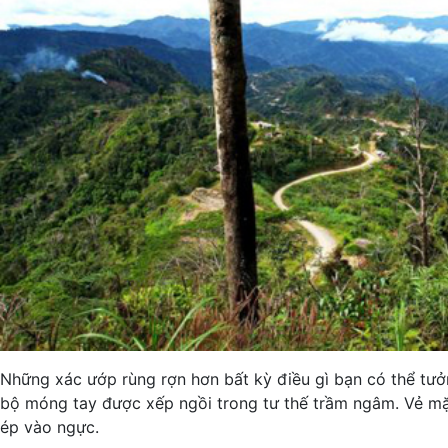
Những xác ướp rùng rợn hơn bất kỳ điều gì bạn có thể tưở
bộ móng tay được xếp ngồi trong tư thế trầm ngâm. Vẻ mặ
ép vào ngực.