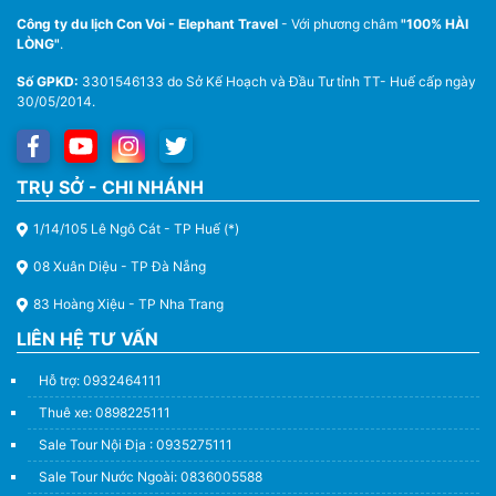
Công ty du lịch Con Voi - Elephant Travel
- Với phương châm
"100% HÀI
LÒNG"
.
Số GPKD:
3301546133 do Sở Kế Hoạch và Đầu Tư tỉnh TT- Huế cấp ngày
30/05/2014.
Thuê Xe Du Lịch Tại Huế – Từ 4 Chỗ Đến 45 Chỗ
TRỤ SỞ - CHI NHÁNH
1/14/105 Lê Ngô Cát - TP Huế (*)
08 Xuân Diệu - TP Đà Nẵng
83 Hoàng Xiệu - TP Nha Trang
LIÊN HỆ TƯ VẤN
Hỗ trợ: 0932464111
Thuê xe: 0898225111
Sale Tour Nội Địa : 0935275111
Sale Tour Nước Ngoài: 0836005588