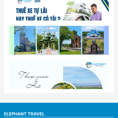
So sánh thuê xe tự lái và thuê xe có tài xế tại Huế
Lịch trình gợi ý cho khách thuê xe 1 ngày tham
quan tại Huế
Nhà Xe Con Voi – Dịch Vụ Cho Thuê Xe Từ Huế,
Sân Bay Phú Bài Đi Thánh Địa La Vang
ELEPHANT TRAVEL