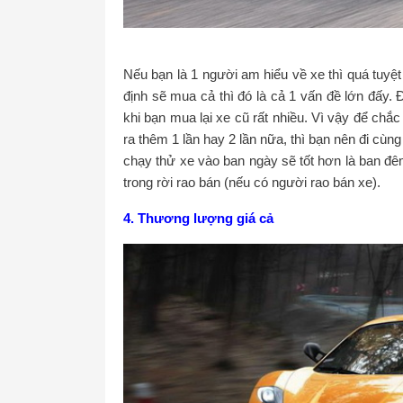
Nếu bạn là 1 người am hiểu về xe thì quá tuyệt
định sẽ mua cả thì đó là cả 1 vấn đề lớn đấy. 
khi bạn mua lại xe cũ rất nhiều. Vì vậy để chắ
ra thêm 1 lần hay 2 lần nữa, thì bạn nên đi cùn
chạy thử xe vào ban ngày sẽ tốt hơn là ban đ
trong rời rao bán (nếu có người rao bán xe).
4. Thương lượng giá cả