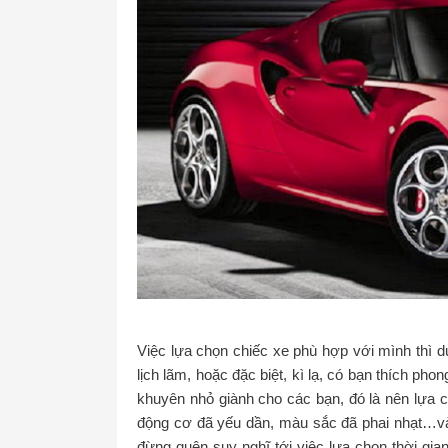
Việc lựa chọn chiếc xe phù hợp với mình thì dự
lịch lãm, hoặc đặc biệt, kì lạ, có bạn thích p
khuyên nhỏ giành cho các bạn, đó là nên lựa c
động cơ đã yếu dần, màu sắc đã phai nhạt…và
đừng quên suy nghĩ tới việc lựa chọn thời gia