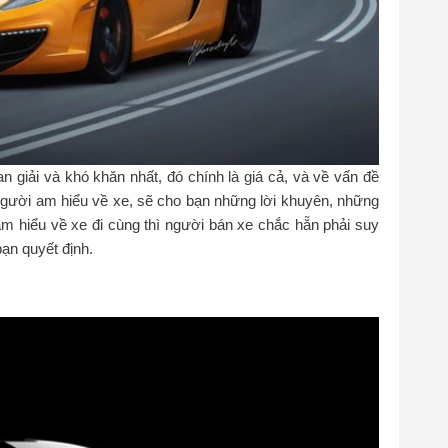
an giải và khó khăn nhất, đó chính là giá cả, và về vấn đề
người am hiểu về xe, sẽ cho bạn những lời khuyên, những
m hiểu về xe đi cùng thì người bán xe chắc hẵn phải suy
bạn quyết định.