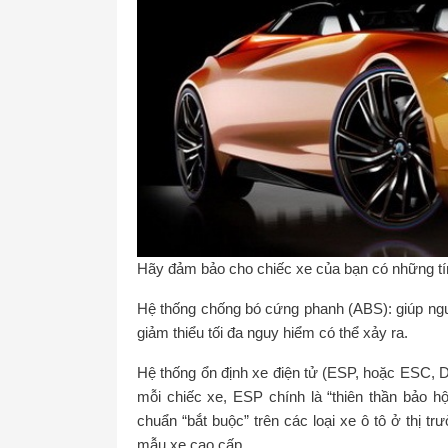
Hãy đảm bảo cho chiếc xe của bạn có những tín
Hệ thống chống bó cứng phanh (ABS): giúp ngư
giảm thiểu tối đa nguy hiểm có thể xảy ra.
Hệ thống ổn định xe điện tử (ESP, hoặc ESC, DS
mỗi chiếc xe, ESP chính là “thiên thần bảo hộ”
chuẩn “bắt buộc” trên các loại xe ô tô ở thị t
mẫu xe cao cấp…