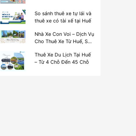
So sánh thuê xe tự lái và
thuê xe có tài xế tại Huế
Nhà Xe Con Voi – Dịch Vụ
Cho Thuê Xe Từ Huế, Sân
Bay Phú Bài Đi Thánh Địa
Thuê Xe Du Lịch Tại Huế
La Vang
– Từ 4 Chỗ Đến 45 Chỗ