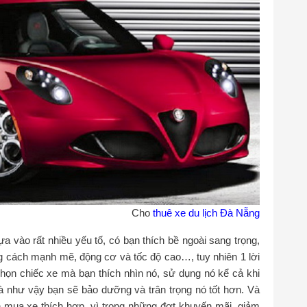
Cho
thuê xe du lịch Đà Nẵng
a vào rất nhiều yếu tố, có bạn thích bề ngoài sang trọng,
hong cách mạnh mẽ, động cơ và tốc độ cao…, tuy nhiên 1 lời
họn chiếc xe mà bạn thích nhìn nó, sử dụng nó kể cả khi
 như vậy bạn sẽ bảo dưỡng và trân trọng nó tốt hơn. Và
n mua xe thích hợp, vì trong những đợt khuyến mãi, giảm