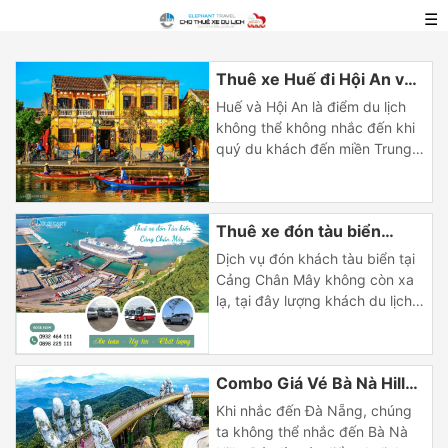
☰
Thuê xe Huế đi Hội An và
ngược lại| giá rẻ
Huế và Hội An là điểm du lịch
không thể không nhắc đến khi
quý du khách đến miền Trung
thân yêu. Khi lên kế hoạch cho
chuyến du lịch hay công tác
đến đây quý du khách có thể
Thuê xe đón tàu biển
chiêm ngưỡng được nhiều vẻ
đẹp, yên bình. Hiện nay, nhu
Cảng Chân Mây Lăng Cô
Dịch vụ đón khách tàu biển tại
cầu thuê xe du […]
Huế
Cảng Chân Mây không còn xa
lạ, tại đây lượng khách du lịch
về tham quan các điểm Huế, Bà
Nà, Hội An ngày càng tăng.
Cảng Chân Mây nằm giữa
Combo Giá Vé Bà Nà Hill
thành phố Huế và Đà Nẵng, Hội
An là 1 lợi thế để quý khách
Mới Nhất + Buffet 2023
Khi nhắc đến Đà Nẵng, chúng
tham quan […]
Giá Rẻ
ta không thể nhắc đến Bà Nà