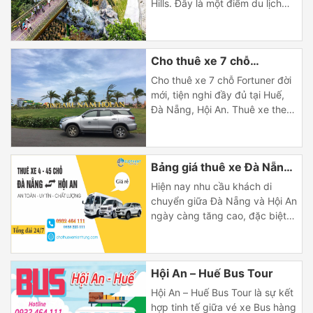
Hills. Đây là một điểm du lịch
nổi tiếng và hấp dẫn được
nhiều quý du khách quan tâm
nhất trên hành trình chuyến du
Cho thuê xe 7 chỗ
lịch của mình. Một trong những
điều quan trọng nhất khi Quý
Fortuner
Cho thuê xe 7 chỗ Fortuner đời
khách muốn tham quan Bà […]
mới, tiện nghi đầy đủ tại Huế,
Đà Nẵng, Hội An. Thuê xe theo
tháng, hợp đồng thuê xe cho
công ty, vui lòng liên
hệ 0932464111 để có giá thuê
Bảng giá thuê xe Đà Nẵng
xe nhanh và chính xác nhất. Tại
sao nên thuê xe 7 chỗ Fortuner
đi Hội An
Hiện nay nhu cầu khách di
Fortuner là dòng xe 7 chỗ […]
chuyển giữa Đà Nẵng và Hội An
ngày càng tăng cao, đặc biệt là
vào các ngày nghỉ lễ, mùa cao
điểm du lịch của hai thành phố
này. Có rất nhiều khách hàng
Hội An – Huế Bus Tour
đã lựa chọn dịch vụ thuê xe Đà
Nẵng đi Hội An cho hành trình
Hội An – Huế Bus Tour là sự kết
của […]
hợp tinh tế giữa vé xe Bus hàng