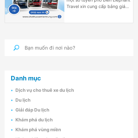
Travel xin cung cấp bảng giá
thuê xe du lịch tại Hội An, thuê
xe Hội an đi Đà Nẵng, Bà Nà,
thuê xe Hội An đi Huế, Lăng Cô,
Hội An đi Mỹ Sơn… Với các loại
xe từ 4 chỗ, […]
Danh mục
Dịch vụ cho thuê xe du lịch
Du lịch
Giải đáp Du lịch
Khám phá du lịch
Khám phá vùng miền