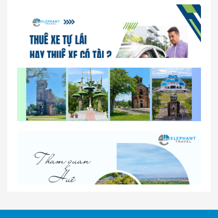
So sánh thuê xe tự lái và thuê xe có tài xế tại Huế
Lịch trình gợi ý cho khách thuê xe 1 ngày tham
quan tại Huế
Nhà Xe Con Voi – Dịch Vụ Cho Thuê Xe Từ Huế,
Sân Bay Phú Bài Đi Thánh Địa La Vang