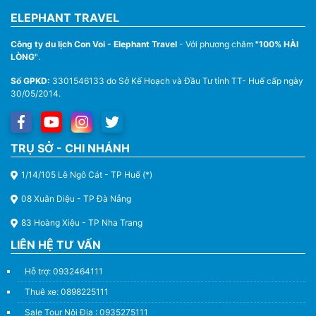
ELEPHANT TRAVEL
Công ty du lịch Con Voi - Elephant Travel
- Với phương châm
"100% HÀI
LÒNG"
.
Số GPKD:
3301546133 do Sở Kế Hoạch và Đầu Tư tỉnh TT- Huế cấp ngày
30/05/2014.
Thuê Xe Du Lịch Tại Huế – Từ 4 Chỗ Đến 45 Chỗ
TRỤ SỞ - CHI NHÁNH
1/14/105 Lê Ngô Cát - TP Huế (*)
08 Xuân Diệu - TP Đà Nẵng
83 Hoàng Xiệu - TP Nha Trang
LIÊN HỆ TƯ VẤN
Hỗ trợ: 0932464111
Thuê xe: 0898225111
Sale Tour Nội Địa : 0935275111