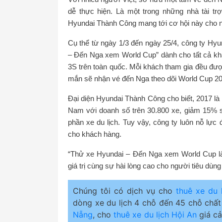
dễ thực hiện. Là một trong những nhà tài tr
Hyundai Thành Công mang tới cơ hội này cho ng
Cụ thể từ ngày 1/3 đến ngày 25/4, công ty Hyu
– Đến Nga xem World Cup” dành cho tất cả khác
3S trên toàn quốc. Mỗi khách tham gia đều đượ
mắn sẽ nhận vé đến Nga theo dõi World Cup 20
Đại diện Hyundai Thành Công cho biết, 2017 là
Nam với doanh số trên 30.800 xe, giảm 15% s
phần xe du lịch. Tuy vậy, công ty luôn nỗ lự
cho khách hàng.
“Thử xe Hyundai – Đến Nga xem World Cup l
giá trị cùng sự hài lòng cao cho người tiêu dùn
Chúng tôi có dịch vụ cho
thuê xe du 
dòng xe du lịch 4 chỗ đến 45 chỗ chất
Nẵng
, cho
thuê xe du lịch Hội An
giá cả