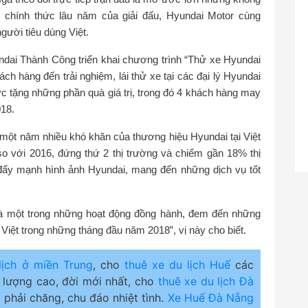
ợ chính thức lâu năm của giải đấu, Hyundai Motor cùng
ười tiêu dùng Việt.
ndai Thành Công triển khai chương trình “Thử xe Hyundai
h hàng đến trải nghiệm, lái thử xe tại các đại lý Hyundai
c tặng những phần quà giá trị, trong đó 4 khách hàng may
18.
 một năm nhiều khó khăn của thương hiệu Hyundai tại Việt
o với 2016, đứng thứ 2 thị trường và chiếm gần 18% thị
c đẩy mạnh hình ảnh Hyundai, mang đến những dịch vụ tốt
à một trong những hoạt động đồng hành, đem đến những
g Việt trong những tháng đầu năm 2018”, vị này cho biết.
lịch ở miền Trung
, cho
thuê xe du lịch Huế
các
 lượng cao, đời mới nhất, cho
thuê xe du lịch Đà
 phải chăng, chu đáo nhiệt tình.
Xe Huế Đà Nẵng