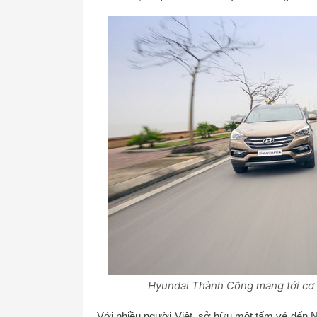
Hyundai Thành Công mang tới cơ 
Với nhiều người Việt, sở hữu một tấm vé đến N