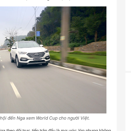
hội đến Nga xem World Cup cho người Việt.
ga theo dõi trực tiếp trận đấu là mơ ước lớn nhưng không