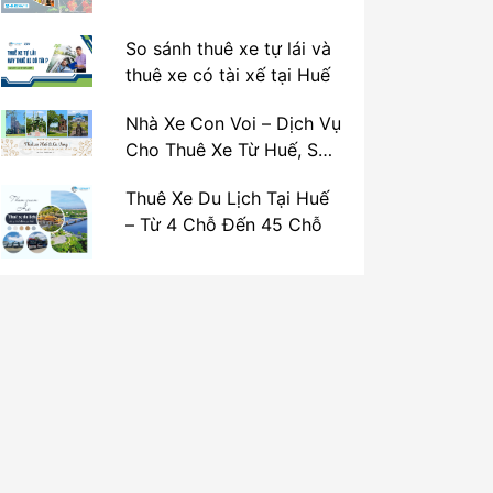
So sánh thuê xe tự lái và
thuê xe có tài xế tại Huế
Nhà Xe Con Voi – Dịch Vụ
Cho Thuê Xe Từ Huế, Sân
Bay Phú Bài Đi Thánh Địa
Thuê Xe Du Lịch Tại Huế
La Vang
– Từ 4 Chỗ Đến 45 Chỗ