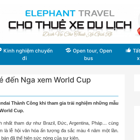
Kinh nghiệm chuyến
Open tour, Open
Tất
đi
bus
x
 vé đến Nga xem World Cup
undai Thành Công khi tham gia trải nghiệm những mẫu
 World Cup.
h nhất tham dự như Brazil, Đức, Argentina, Pháp… cùng
 là lễ hội văn hóa ấn tượng đa sắc màu 4 năm một lần.
 bán đã thể hiện sức nóng của sự kiện.