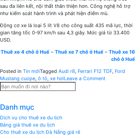
sau đa liên kết, nội thất thân thiện hơn. Công nghệ hỗ trợ
như kiểm soát hành trình và phát hiện điểm mù.
Động cơ xe là loại 5 lít V8 cho công suất 435 mã lực, thời
gian tăng tốc 0-97 km/h sau 4,3 giây. Mức giá từ 33.400
USD.
Thuê xe 4 chỗ ở Huế
–
Thuê xe 7 chỗ ở Huế
–
Thuê xe 16
chỗ ở Huế
Posted in
Tin mới
Tagged
Audi r8
,
Ferrari F12 TDF
,
Ford
on
Mustang cuope
,
ô tô
,
xe hơi
Leave a Comment
10
mẫu
xe
Danh mục
thể
thao
Dịch vụ cho thuê xe du lịch
được
Bảng giá thuê xe du lịch
trông
Cho thuê xe du lịch Đà Nẵng giá rẻ