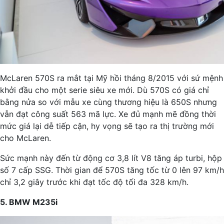
McLaren 570S ra mắt tại Mỹ hồi tháng 8/2015 với sứ mệnh
khởi đầu cho một serie siêu xe mới. Dù 570S có giá chỉ
bằng nửa so với mẫu xe cùng thương hiệu là 650S nhưng
vẫn đạt công suất 563 mã lực. Xe đủ mạnh mẽ đồng thời
mức giá lại dễ tiếp cận, hy vọng sẽ tạo ra thị trường mới
cho McLaren.
Sức mạnh này đến từ động cơ 3,8 lít V8 tăng áp turbi, hộp
số 7 cấp SSG. Thời gian để 570S tăng tốc từ 0 lên 97 km/h
chỉ 3,2 giây trước khi đạt tốc độ tối đa 328 km/h.
5. BMW M235i