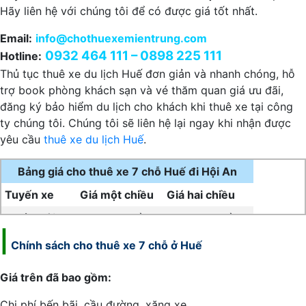
Hãy liên hệ với chúng tôi để có được giá tốt nhất.
Email:
info@chothuexemientrung.com
0932 464 111 – 0898 225 111
Hotline:
Thủ tục thuê xe du lịch Huế đơn giản và nhanh chóng, hỗ
trợ book phòng khách sạn và vé thăm quan giá ưu đãi,
đăng ký bảo hiểm du lịch cho khách khi thuê xe tại công
ty chúng tôi. Chúng tôi sẽ liên hệ lại ngay khi nhận được
yêu cầu
thuê xe du lịch Huế
.
Bảng giá cho thuê xe 7 chỗ Huế đi Hội An
Tuyến xe
Giá một chiều
Giá hai chiều
Huế – Hội An
1.700.000 đồng
2.200.000 đồng
|
Chính sách cho
thuê xe 7 chỗ ở Huế
Giá trên đã bao gồm:
Chi phí bến bãi, cầu đường, xăng xe.