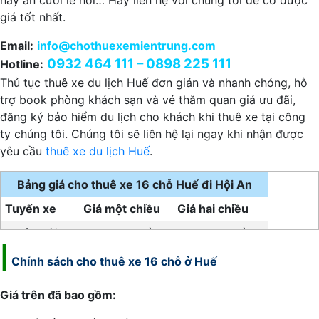
hay ăn cưới lễ hỏi… Hãy liên hệ với chúng tôi để có được
giá tốt nhất.
Email:
info@chothuexemientrung.com
0932 464 111 – 0898 225 111
Hotline:
Thủ tục thuê xe du lịch Huế đơn giản và nhanh chóng, hỗ
trợ book phòng khách sạn và vé thăm quan giá ưu đãi,
đăng ký bảo hiểm du lịch cho khách khi thuê xe tại công
ty chúng tôi. Chúng tôi sẽ liên hệ lại ngay khi nhận được
yêu cầu
thuê xe du lịch Huế
.
Bảng giá cho thuê xe 16 chỗ Huế đi Hội An
Tuyến xe
Giá một chiều
Giá hai chiều
Huế – Hội An
2.400.000 đồng
3.000.000 đồng
|
Chính sách cho
thuê xe 16 chỗ ở Huế
Giá trên đã bao gồm: