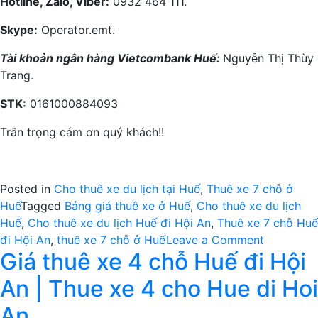
Hotline, Zalo, Viber:
0932 464 111.
Skype:
Operator.emt.
Tài khoản ngân hàng Vietcombank Huế:
Nguyễn Thị Thùy
Trang.
STK:
0161000884093
Trân trọng cám ơn quý khách!!
Posted in
Cho thuê xe du lịch tại Huế
,
Thuê xe 7 chỗ ở
Huế
Tagged
Bảng giá thuê xe ở Huế
,
Cho thuê xe du lịch
Huế
,
Cho thuê xe du lịch Huế đi Hội An
,
Thuê xe 7 chỗ Huế
on
đi Hội An
,
thuê xe 7 chỗ ở Huế
Leave a Comment
Giá thuê xe 4 chỗ Huế đi Hội
Giá
thuê
An | Thue xe 4 cho Hue di Hoi
xe
7
An