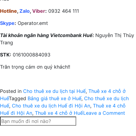
Hotline
,
Zalo
,
Viber
:
0932 464 111
Skype
:
Operator.emt
Tài khoản ngân hàng Vietcombank Huế:
Nguyễn Thị Thùy
Trang
STK:
0161000884093
Trân trọng cám ơn quý khách!!
Posted in
Cho thuê xe du lịch tại Huế
,
Thuê xe 4 chỗ ở
Huế
Tagged
Bảng giá thuê xe ở Huế
,
Cho thuê xe du lịch
Huế
,
Cho thuê xe du lịch Huế đi Hội An
,
Thuê xe 4 chỗ
on
Huế đi Hội An
,
Thuê xe 4 chỗ ở Huế
Leave a Comment
Giá
thuê
xe