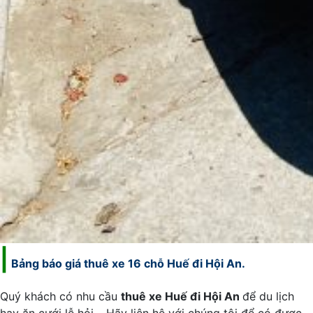
|
Bảng báo giá thuê xe 16 chỗ Huế đi Hội An.
Quý khách có nhu cầu
thuê xe Huế đi Hội An
để du lịch