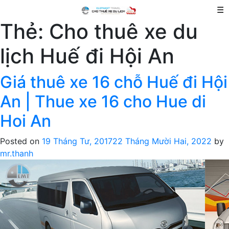
☰
Thẻ:
Cho thuê xe du
lịch Huế đi Hội An
Giá thuê xe 16 chỗ Huế đi Hội
An | Thue xe 16 cho Hue di
Hoi An
Posted on
19 Tháng Tư, 2017
22 Tháng Mười Hai, 2022
by
mr.thanh