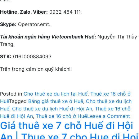
Hotline, Zalo, Viber:
0932 464 111.
Skype:
Operator.emt.
Tài khoản ngân hàng Vietcombank Huế:
Nguyễn Thị Thùy
Trang.
STK:
0161000884093
Trân trọng cám ơn quý khách!!
Posted in
Cho thuê xe du lịch tại Huế
,
Thuê xe 16 chỗ ở
Huế
Tagged
Bảng giá thuê xe ở Huế
,
Cho thuê xe du lịch
Huế
,
Cho thuê xe du lịch Huế đi Hội An
,
Thuê xe 16 chỗ
on
Huế đi Hội An
,
Thuê xe 16 chỗ ở Huế
Leave a Comment
Giá thuê xe 7 chỗ Huế đi Hội
Giá
thu
An | Thue xe 7 cho Hue di Hoi
xe