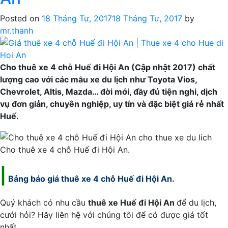
chỗ
Huế
Posted on
18 Tháng Tư, 2017
18 Tháng Tư, 2017
by
đi
mr.thanh
Hội
An
|
Cho thuê xe 4 chỗ Huế đi Hội An (Cập nhật 2017) chất
Thue
lượng cao với các mẫu xe du lịch như Toyota Vios,
xe
Chevrolet, Altis, Mazda… đời mới, đầy đủ tiện nghi, dịch
7
vụ đơn giản, chuyên nghiệp, uy tín và đặc biệt giá rẻ nhất
cho
Huế.
Hue
di
Cho thuê xe 4 chỗ Huế đi Hội An.
Hoi
An
|
Bảng báo giá thuê xe 4 chỗ Huế đi Hội An.
Quý khách có nhu cầu
thuê xe Huế đi Hội An
để du lịch,
cưới hỏi? Hãy liên hệ với chúng tôi để có được giá tốt
nhất.