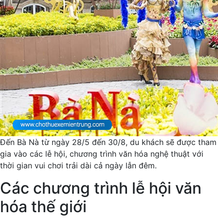
Đến Bà Nà từ ngày 28/5 đến 30/8, du khách sẽ được tham
gia vào các lễ hội, chương trình văn hóa nghệ thuật với
thời gian vui chơi trải dài cả ngày lẫn đêm.
Các chương trình lễ hội văn
hóa thế giới