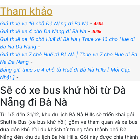
Tham khảo
Giá thuê xe 16 chỗ Đà Nẵng đi Bà Nà
-
450k
Giá thuê xe 4 chỗ Đà Nẵng đi Bà Nà
-
400k
Giá thuê xe 16 chỗ Huế đi Bà Nà | Thue xe 16 cho Hue di
Ba Na Da Nang
-
Giá thuê xe 7 chỗ Huế đi Bà Nà | Thue xe 7 cho Hue di Ba
Na Da Nang
-
Bảng giá thuê xe 4 chỗ từ Huế đi Bà Nà Hills [ Mới Cập
Nhật ]
-
Sẽ có xe bus khứ hồi từ Đà
Nẵng đi Bà Nà
Từ 1/5 đến 31/12, khu du lịch Bà Nà Hills sẽ triển khai gói
Shuttle Bus (xe bus khứ hồi) gồm vé tham quan và xe bus
đưa đón khứ hồi du khách từ trung tâm thành phố Đà
Nẵng đến khu du lịch Bà Nà Hills. Gói này được chia thành