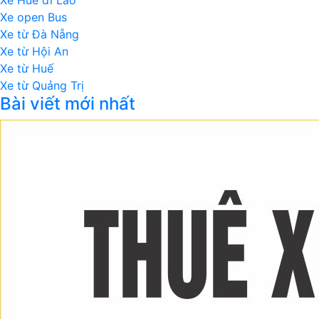
Xe Huế đi Lào
Xe open Bus
Xe từ Đà Nẵng
Xe từ Hội An
Xe từ Huế
Xe từ Quảng Trị
Bài viết mới nhất