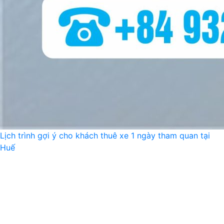
Lịch trình gợi ý cho khách thuê xe 1 ngày tham quan tại
Huế