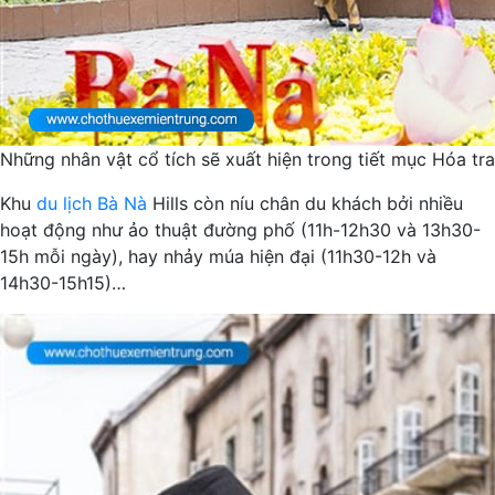
Những nhân vật cổ tích sẽ xuất hiện trong tiết mục Hóa tr
Khu
du lịch Bà Nà
Hills còn níu chân du khách bởi nhiều
hoạt động như ảo thuật đường phố (11h-12h30 và 13h30-
15h mỗi ngày), hay nhảy múa hiện đại (11h30-12h và
14h30-15h15)…