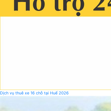
Dịch vụ thuê xe 16 chỗ tại Huế 2026