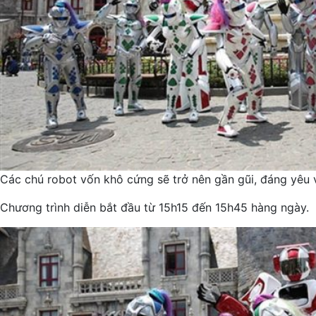
Các chú robot vốn khô cứng sẽ trở nên gần gũi, đáng yêu v
Chương trình diễn bắt đầu từ 15h15 đến 15h45 hàng ngày.