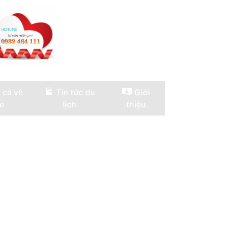
 cả về
Tin tức du
Giới
e
lịch
thiệu