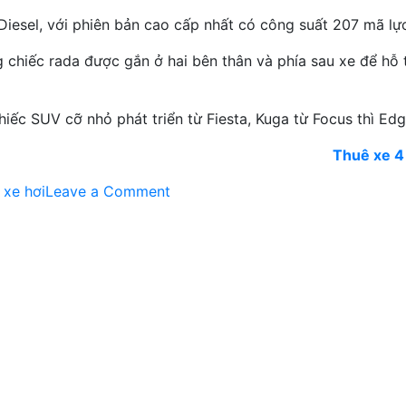
 Diesel, với phiên bản cao cấp nhất có công suất 207 mã 
chiếc rada được gắn ở hai bên thân và phía sau xe để hỗ tr
iếc SUV cỡ nhỏ phát triển từ Fiesta, Kuga từ Focus thì Ed
Thuê xe 4
on
,
xe hơi
Leave a Comment
Ford
Edge
–
hy
vọng
mới
dòng
SUV