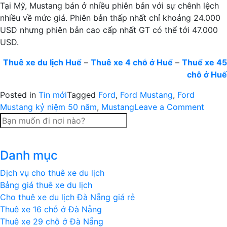
Tại Mỹ, Mustang bán ở nhiều phiên bản với sự chênh lệch
nhiều về mức giá. Phiên bản thấp nhất chỉ khoảng 24.000
USD nhưng phiên bản cao cấp nhất GT có thể tới 47.000
USD.
Thuê xe du lịch Huế
–
Thuê xe 4 chỗ ở Huế
–
Thuế xe 45
chỗ ở Huế
Posted in
Tin mới
Tagged
Ford
,
Ford Mustang
,
Ford
on
Mustang kỷ niệm 50 năm
,
Mustang
Leave a Comment
Cặp
đôi
Must
Danh mục
kỷ
niệm
Dịch vụ cho thuê xe du lịch
50
Bảng giá thuê xe du lịch
năm
Cho thuê xe du lịch Đà Nẵng giá rẻ
đầu
Thuê xe 16 chỗ ở Đà Nẵng
tiên
Thuê xe 29 chỗ ở Đà Nẵng