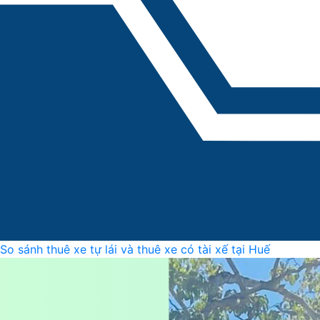
So sánh thuê xe tự lái và thuê xe có tài xế tại Huế