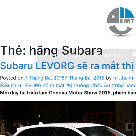
Thẻ:
hãng Subara
Dịch vụ Thuê
Tour du
xe
Lịch
Subaru LEVORG sẽ ra mắt thị
Posted on
7 Tháng Ba, 2015
7 Tháng Ba, 2015
by
mr.thanh
Mới đây tại triển lãm Geneva Motor Show 2015, phiên bả