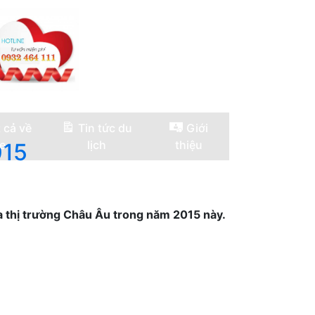
 cả về
Tin tức du
Giới
e
lịch
thiệu
015
a thị trường Châu Âu trong năm 2015 này.