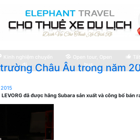
Kinh nghiệm chuyến
Open tour, Open
Tất
đi
bus
x
 trường Châu Âu trong năm 2
n LEVORG đã được hãng Subara sản xuất và công bố bán r