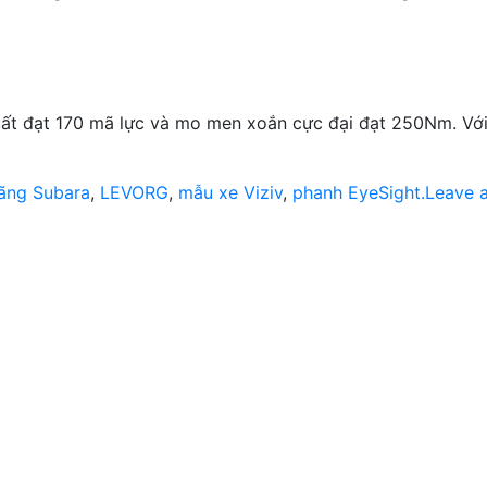
uất đạt 170 mã lực và mo men xoắn cực đại đạt 250Nm. Với
ãng Subara
,
LEVORG
,
mẫu xe Viziv
,
phanh EyeSight.
Leave 