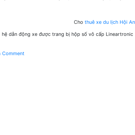
Cho
thuê xe du lịch Hội An
 hệ dẫn động xe được trang bị hộp số vô cấp Lineartronic
on
a Comment
Subaru
LEVORG
sẽ
ra
mắt
thị
trường
Châu
Âu
trong
năm