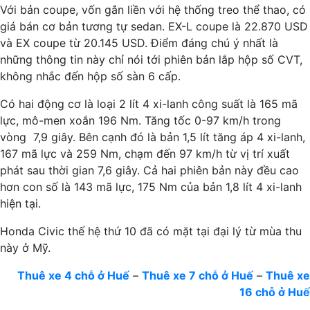
Với bản coupe, vốn gắn liền với hệ thống treo thể thao, có
giá bán cơ bản tương tự sedan. EX-L coupe là 22.870 USD
và EX coupe từ 20.145 USD. Điểm đáng chú ý nhất là
những thông tin này chỉ nói tới phiên bản lắp hộp số CVT,
không nhắc đến hộp số sàn 6 cấp.
Có hai động cơ là loại 2 lít 4 xi-lanh công suất là 165 mã
lực, mô-men xoắn 196 Nm. Tăng tốc 0-97 km/h trong
vòng 7,9 giây. Bên cạnh đó là bản 1,5 lít tăng áp 4 xi-lanh,
167 mã lực và 259 Nm, chạm đến 97 km/h từ vị trí xuất
phát sau thời gian 7,6 giây. Cả hai phiên bản này đều cao
hơn con số là 143 mã lực, 175 Nm của bản 1,8 lít 4 xi-lanh
hiện tại.
Honda Civic thế hệ thứ 10 đã có mặt tại đại lý từ mùa thu
này ở Mỹ.
Thuê xe 4 chỗ ở Huế
–
Thuê xe 7 chỗ ở Huế
–
Thuê xe
16 chỗ ở Huế