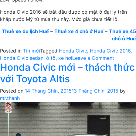
Honda Civic 2016 sẽ bắt đầu được có mặt ở đại lý trên
khắp nước Mỹ từ mùa thu này. Mức giá chưa tiết lộ.
Thuê xe du lịch Huế
–
Thuê xe 4 chỗ ở Huế
–
Thuế xe 45
chỗ ở Huế
Posted in
Tin mới
Tagged
Honda Civic
,
Honda Civic 2016
,
on
Honda Civic sedan
,
ô tô
,
xe hơi
Leave a Comment
Honda Civic mới – thách thức
Honda
Civic
với Toyota Altis
2016
xuất
Posted on
14 Tháng Chín, 2015
13 Tháng Chín, 2015
by
hiện
mr.thanh
ngoài
đời
thực