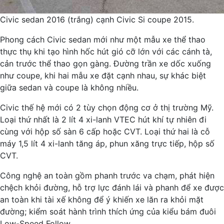
Civic sedan 2016 (trắng) cạnh Civic Si coupe 2015.
Phong cách Civic sedan mới như một mẫu xe thể thao
thực thụ khi tạo hình hốc hút gió cỡ lớn với các cánh tà,
cản trước thể thao gọn gàng. Đường trần xe dốc xuống
như coupe, khi hai mẫu xe đặt cạnh nhau, sự khác biệt
giữa sedan và coupe là không nhiều.
Civic thế hệ mới có 2 tùy chọn động cơ ở thị trường Mỹ.
Loại thứ nhất là 2 lít 4 xi-lanh VTEC hút khí tự nhiên đi
cùng với hộp số sàn 6 cấp hoặc CVT. Loại thứ hai là cỗ
máy 1,5 lít 4 xi-lanh tăng áp, phun xăng trực tiếp, hộp số
CVT.
Công nghệ an toàn gồm phanh trước va chạm, phát hiện
chệch khỏi đường, hỗ trợ lực đánh lái và phanh để xe được
an toàn khi tài xế không để ý khiến xe lăn ra khỏi mặt
đường; kiểm soát hành trình thích ứng của kiểu bám đuôi
Low-Speed Follow.