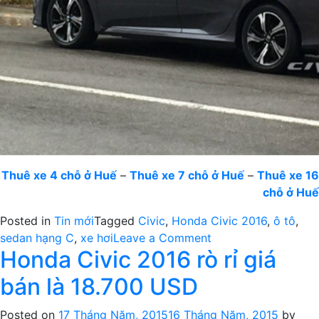
Thuê xe 4 chỗ ở Huế
–
Thuê xe 7 chỗ ở Huế
–
Thuê xe 16
chỗ ở Huế
Posted in
Tin mới
Tagged
Civic
,
Honda Civic 2016
,
ô tô
,
on
sedan hạng C
,
xe hơi
Leave a Comment
Honda Civic 2016 rò rỉ giá
Honda
Civic
bán là 18.700 USD
mới
–
Posted on
17 Tháng Năm, 2015
16 Tháng Năm, 2015
by