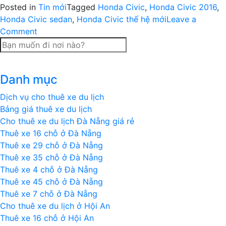
Posted in
Tin mới
Tagged
Honda Civic
,
Honda Civic 2016
,
Honda Civic sedan
,
Honda Civic thế hệ mới
Leave a
on
Comment
Honda
Civic
2016
Danh mục
rò
rỉ
Dịch vụ cho thuê xe du lịch
giá
Bảng giá thuê xe du lịch
bán
Cho thuê xe du lịch Đà Nẵng giá rẻ
là
Thuê xe 16 chỗ ở Đà Nẵng
18.700
Thuê xe 29 chỗ ở Đà Nẵng
USD
Thuê xe 35 chỗ ở Đà Nẵng
Thuê xe 4 chỗ ở Đà Nẵng
Thuê xe 45 chỗ ở Đà Nẵng
Thuê xe 7 chỗ ở Đà Nẵng
Cho thuê xe du lịch ở Hội An
Thuê xe 16 chỗ ở Hội An