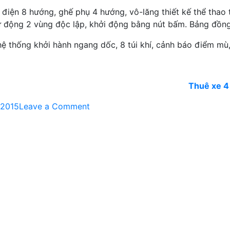
điện 8 hướng, ghế phụ 4 hướng, vô-lăng thiết kế thể thao t
 tự động 2 vùng độc lập, khởi động bằng nút bấm. Bảng đồng 
ệ thống khởi hành ngang dốc, 8 túi khí, cảnh báo điểm mù
Thuê xe 4
on
2015
Leave a Comment
Kia
giới
thiệu
Cadenza
tại
Việt
Nam