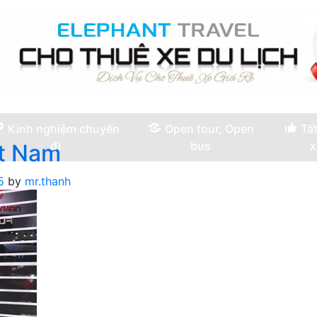
Kinh nghiệm chuyến
Open tour, Open
Tất
đi
bus
x
ệt Nam
5
by
mr.thanh