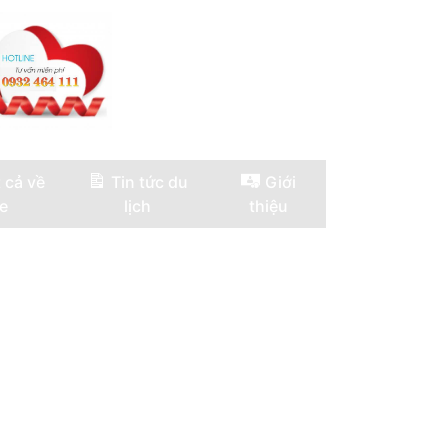
 cả về
Tin tức du
Giới
e
lịch
thiệu