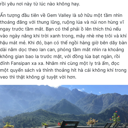
rồi yêu nơi này từ lúc nào không hay.
Ấn tượng đầu tiên về Gem Valley là sở hữu một tầm nhìn
thoáng đãng với thung lũng, ruộng lúa và núi non hùng vĩ
ngay trước tầm mắt. Bạn có thể phải ồ lên thích thú nếu
vào ngày nắng khi trời xanh trong, mây nhè nhẹ trôi và khí
hậu mát mẻ. Khi đó, bạn có thể ngồi hàng giờ bên dãy bàn
dài nằm dọc theo lan can, phóng tầm mắt nhìn ra khoảng
không gian bao la trước mặt, với đồng lúa bạt ngàn, rồi
đỉnh Fansipan xa xa. Nhâm nhi cùng một ly trà ấm, đọc
một quyển sách và thỉnh thoảng hít hà cái không khí trong
veo thì thật không gì tuyệt vời hơn.