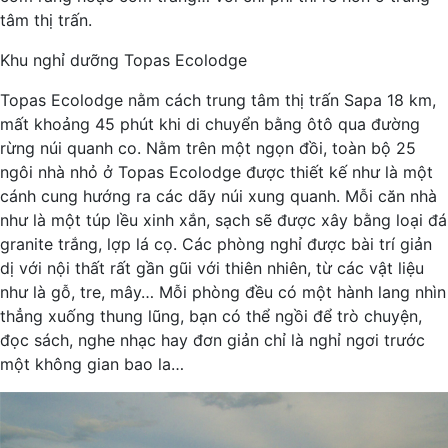
tâm thị trấn.
Khu nghỉ dưỡng Topas Ecolodge
Topas Ecolodge nằm cách trung tâm thị trấn Sapa 18 km,
mất khoảng 45 phút khi di chuyển bằng ôtô qua đường
rừng núi quanh co. Nằm trên một ngọn đồi, toàn bộ 25
ngôi nhà nhỏ ở Topas Ecolodge được thiết kế như là một
cánh cung hướng ra các dãy núi xung quanh. Mỗi căn nhà
như là một túp lều xinh xắn, sạch sẽ được xây bằng loại đá
granite trắng, lợp lá cọ. Các phòng nghỉ được bài trí giản
dị với nội thất rất gần gũi với thiên nhiên, từ các vật liệu
như là gỗ, tre, mây… Mỗi phòng đều có một hành lang nhìn
thẳng xuống thung lũng, bạn có thể ngồi để trò chuyện,
đọc sách, nghe nhạc hay đơn giản chỉ là nghỉ ngơi trước
một không gian bao la…