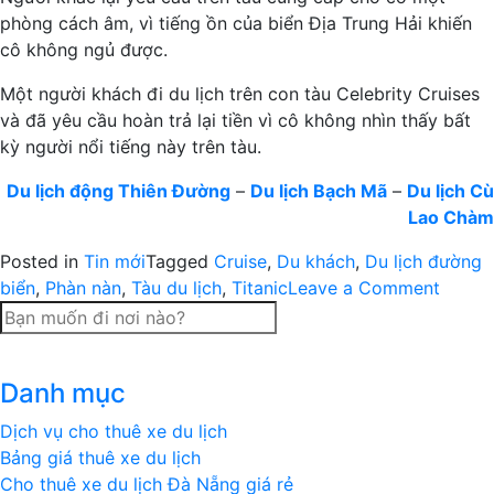
phòng cách âm, vì tiếng ồn của biển Địa Trung Hải khiến
cô không ngủ được.
Một người khách đi du lịch trên con tàu Celebrity Cruises
và đã yêu cầu hoàn trả lại tiền vì cô không nhìn thấy bất
kỳ người nổi tiếng này trên tàu.
Du lịch động Thiên Đường
–
Du lịch Bạch Mã
–
Du lịch Cù
Lao Chàm
Posted in
Tin mới
Tagged
Cruise
,
Du khách
,
Du lịch đường
on
biển
,
Phàn nàn
,
Tàu du lịch
,
Titanic
Leave a Comment
Những
lời
phàn
Danh mục
nàn
đáng
Dịch vụ cho thuê xe du lịch
yêu
Bảng giá thuê xe du lịch
khi
Cho thuê xe du lịch Đà Nẵng giá rẻ