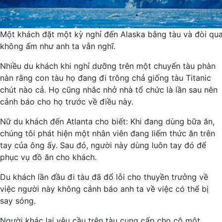
Một khách đặt một kỳ nghỉ đến Alaska bằng tàu và đòi quay 
không ấm như anh ta vẫn nghĩ.
Nhiều du khách khi nghỉ dưỡng trên một chuyến tàu phàn
nàn rằng con tàu họ đang đi trông chả giống tàu Titanic
chút nào cả. Họ cũng nhắc nhở nhà tổ chức là lần sau nên
cảnh báo cho họ trước về điều này.
Nữ du khách đến Atlanta cho biết: Khi đang dùng bữa ăn,
chúng tôi phát hiện một nhân viên đang liếm thức ăn trên
tay của ông ấy. Sau đó, người này dùng luôn tay đó để
phục vụ đồ ăn cho khách.
Du khách lần đầu đi tàu đã đổ lỗi cho thuyền trưởng về
việc người này không cảnh báo anh ta về việc có thể bị
say sóng.
Người khác lại yêu cầu trên tàu cung cấp cho cô một