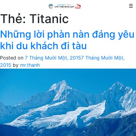
☰
Thẻ:
Titanic
Những lời phàn nàn đáng yêu
khi du khách đi tàu
Posted on
7 Tháng Mười Một, 2015
7 Tháng Mười Một,
2015
by
mr.thanh