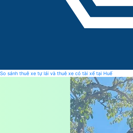
So sánh thuê xe tự lái và thuê xe có tài xế tại Huế