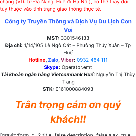
chặng (VD: từ Đà Nẵng, Huế đi Hà Nội), có thể thay đổi
tùy thuộc vào tình trạng giao thông thực tế.
Công ty Truyền Thông và Dịch Vụ Du Lịch Con
Voi
MST:
3301546133
Địa chỉ:
1/14/105 Lê Ngô Cát – Phường Thủy Xuân – Tp
Huế
Hotline
,
Zalo
,
Viber
:
0932 464 111
Skype
:
Operator.emt
Tài khoản ngân hàng Vietcombank Huế:
Nguyễn Thị Thùy
Trang
STK:
0161000884093
Trân trọng cám ơn quý
khách!!
[gravityform id=2 title=false description=false ajax=true