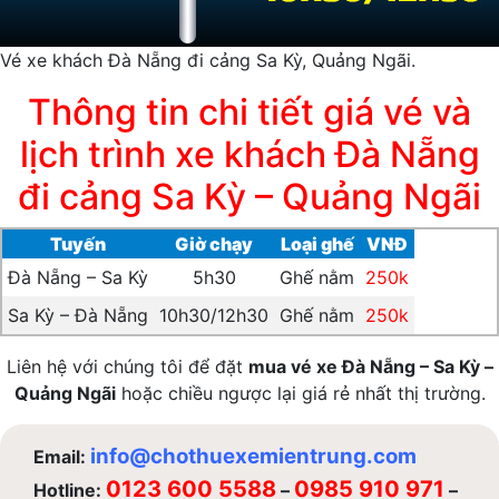
Vé xe khách Đà Nẵng đi cảng Sa Kỳ, Quảng Ngãi.
Thông tin chi tiết giá vé và
lịch trình xe khách Đà Nẵng
đi cảng Sa Kỳ – Quảng Ngãi
Tuyến
Giờ chạy
Loại ghế
VNĐ
Đà Nẵng – Sa Kỳ
5h30
Ghế nằm
250k
Sa Kỳ – Đà Nẵng
10h30/12h30
Ghế nằm
250k
Liên hệ với chúng tôi để đặt
mua vé xe Đà Nẵng – Sa Kỳ –
Quảng Ngãi
hoặc chiều ngược lại giá rẻ nhất thị trường.
info@chothuexemientrung.com
Email:
0123 600 5588
0985 910 971
Hotline:
–
–