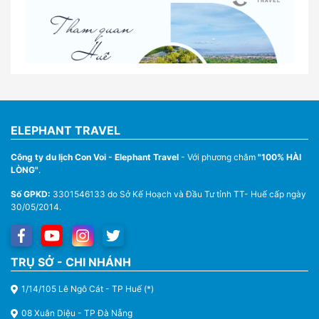
quan tại Huế
Nhà Xe Con Voi – Dịch Vụ Cho Thuê Xe Từ Huế,
Sân Bay Phú Bài Đi Thánh Địa La Vang
ELEPHANT TRAVEL
Công ty du lịch Con Voi - Elephant Travel
- Với phương châm
"100% HÀI
LÒNG"
.
Số GPKD:
3301546133 do Sở Kế Hoạch và Đầu Tư tỉnh TT- Huế cấp ngày
30/05/2014.
Thuê Xe Du Lịch Tại Huế – Từ 4 Chỗ Đến 45 Chỗ
TRỤ SỞ - CHI NHÁNH
1/14/105 Lê Ngô Cát - TP Huế (*)
08 Xuân Diệu - TP Đà Nẵng