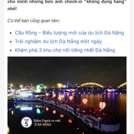
cho mình những bức ảnh check-in “không đụng hàng”
nhé!
Có thể bạn cũng quan tâm:
Cầu Rồng – Biểu tượng mới của du lịch Đà Nẵng
Trải nghiệm du lịch Đà Nẵng một ngày
Khám phá 3 khu chợ nổi tiếng nhất Đà Nẵng