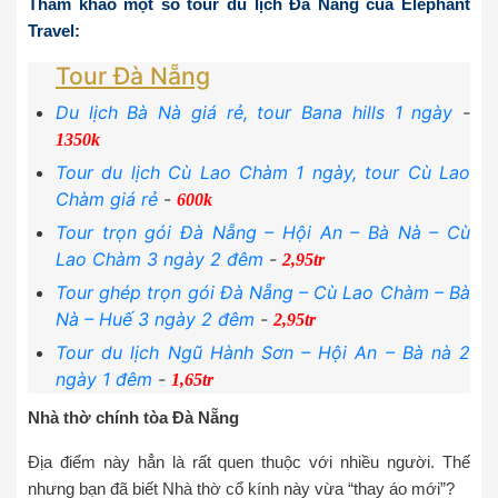
Tham khảo một số tour du lịch Đà Nẵng của Elephant
Travel:
Tour Đà Nẵng
Du lịch Bà Nà giá rẻ, tour Bana hills 1 ngày
-
1350k
Tour du lịch Cù Lao Chàm 1 ngày, tour Cù Lao
Chàm giá rẻ
-
600k
Tour trọn gói Đà Nẵng – Hội An – Bà Nà – Cù
Lao Chàm 3 ngày 2 đêm
-
2,95tr
Tour ghép trọn gói Đà Nẵng – Cù Lao Chàm – Bà
Nà – Huế 3 ngày 2 đêm
-
2,95tr
Tour du lịch Ngũ Hành Sơn – Hội An – Bà nà 2
ngày 1 đêm
-
1,65tr
Nhà thờ chính tòa Đà Nẵng
Địa điểm này hẳn là rất quen thuộc với nhiều người. Thế
nhưng bạn đã biết Nhà thờ cổ kính này vừa “thay áo mới”?