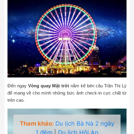
Đến ngay
Vòng quay Mặt trời
nằm kế bên cầu Trần Thị Lý
để mang về cho mình những bức ảnh check-in cực chất từ
trên cao.
Tham khảo:
Du lịch Bà Nà 2 ngày
1 đêm
|
Du lịch Hội An