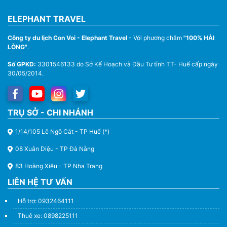
ELEPHANT TRAVEL
Công ty du lịch Con Voi - Elephant Travel
- Với phương châm
"100% HÀI
LÒNG"
.
Số GPKD:
3301546133 do Sở Kế Hoạch và Đầu Tư tỉnh TT- Huế cấp ngày
30/05/2014.
TRỤ SỞ - CHI NHÁNH
1/14/105 Lê Ngô Cát - TP Huế (*)
08 Xuân Diệu - TP Đà Nẵng
83 Hoàng Xiệu - TP Nha Trang
LIÊN HỆ TƯ VẤN
Hỗ trợ: 0932464111
Thuê xe: 0898225111