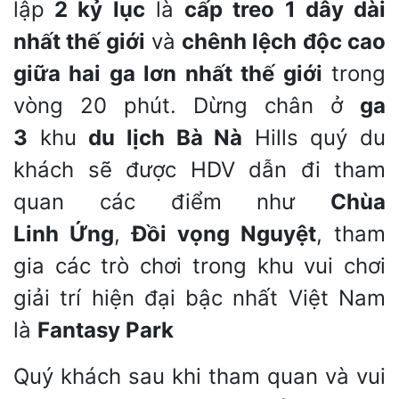
lập
2 kỷ lục
là
cấp treo 1 dây dài
nhất thế giới
và
chênh lệch độc cao
giữa hai ga lơn nhất thế giới
trong
vòng 20 phút. Dừng chân ở
ga
3
khu
du lịch Bà Nà
Hills quý du
khách sẽ được HDV dẫn đi tham
quan các điểm như
Chùa
Linh Ứng
,
Đồi vọng Nguyệt
, tham
gia các trò chơi trong khu vui chơi
giải trí hiện đại bậc nhất Việt Nam
là
Fantasy Park
Quý khách sau khi tham quan và vui