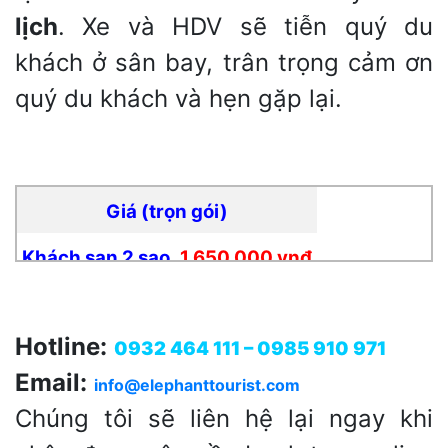
lịch
. Xe và HDV sẽ tiễn quý du
khách ở sân bay, trân trọng cảm ơn
quý du khách và hẹn gặp lại.
Giá (trọn gói)
Khách sạn 2 sao
1.650.000 vnđ
Khách sạn 3 sao
1.850.000 vnđ
Hotline:
0932 464 111 – 0985 910 971
Email:
info@elephanttourist.com
Chúng tôi sẽ liên hệ lại ngay khi