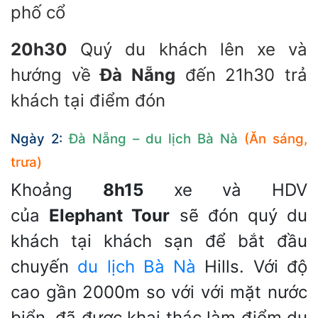
phố cổ
20h30
Quý du khách lên xe và
hướng về
Đà Nẵng
đến 21h30 trả
khách tại điểm đón
Ngày 2:
Đà Nẵng – du lịch Bà Nà
(Ăn sáng,
trưa)
Khoảng
8h15
xe và HDV
của
Elephant Tour
sẽ đón quý du
khách tại khách sạn để bắt đầu
chuyến
du lịch Bà Nà
Hills. Với độ
cao gần 2000m so với với mặt nước
biển, đã được khai thác làm điểm du