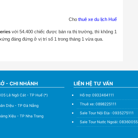
Cho
thuê xe du lịch Huế
eries
với 54.400 chiếc được bán ra thị trường, thì không 1
xứng đáng đứng ở vị trí số 1 trong tháng 1 vừa qua.
SỞ - CHI NHÁNH
LIÊN HỆ TƯ VẤN
105 Lê Ngô Cát - TP Huế (*)
Hỗ trợ: 0932464111
Thuê xe: 0898225111
uân Diệu - TP Đà Nẵng
Sale Tour Nội Địa : 0935275111
àng Xiệu - TP Nha Trang
Sale Tour Nước Ngoài: 0836005