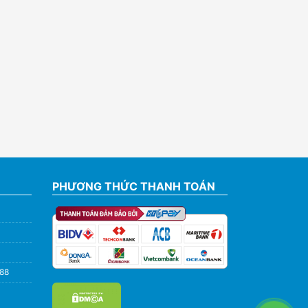
PHƯƠNG THỨC THANH TOÁN
588