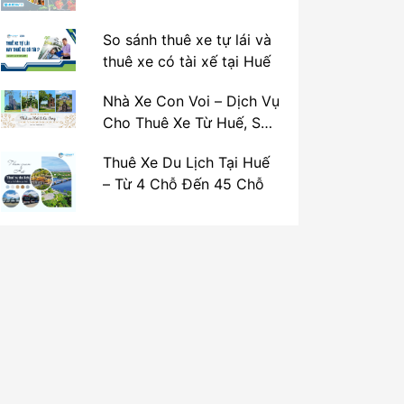
So sánh thuê xe tự lái và
thuê xe có tài xế tại Huế
Nhà Xe Con Voi – Dịch Vụ
Cho Thuê Xe Từ Huế, Sân
Bay Phú Bài Đi Thánh Địa
Thuê Xe Du Lịch Tại Huế
La Vang
– Từ 4 Chỗ Đến 45 Chỗ