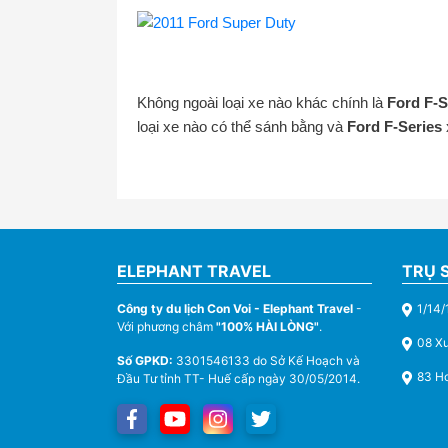
Không ngoài loại xe nào khác chính là
Ford F-S
loại xe nào có thể sánh bằng và
Ford F-Series
ELEPHANT TRAVEL
TRỤ 
Công ty du lịch Con Voi - Elephant Travel
-
1/14/
Với phương châm
"100% HÀI LÒNG"
.
08 X
Số GPKD:
3301546133 do Sở Kế Hoạch và
83 Ho
Đầu Tư tỉnh TT- Huế cấp ngày 30/05/2014.