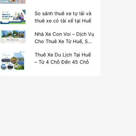
So sánh thuê xe tự lái và
thuê xe có tài xế tại Huế
Nhà Xe Con Voi – Dịch Vụ
Cho Thuê Xe Từ Huế, Sân
Bay Phú Bài Đi Thánh Địa
Thuê Xe Du Lịch Tại Huế
La Vang
– Từ 4 Chỗ Đến 45 Chỗ