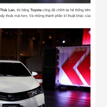
g
Thái Lan
, thì hãng
Toyota
cũng đã chỉnh lại hệ thống bên
thấy thoải mái hơn. Và những thành phần kĩ thuật khác của