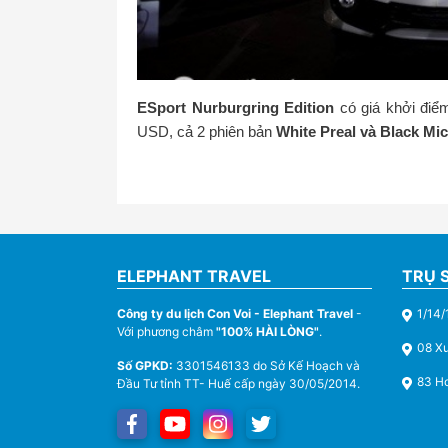
ESport Nurburgring Edition
có giá khởi điểm
USD, cả 2 phiên bản
White Preal và Black Mi
ELEPHANT TRAVEL
TRỤ 
Công ty du lịch Con Voi - Elephant Travel
-
1/14/
Với phương châm
"100% HÀI LÒNG"
.
08 X
Số GPKD:
3301546133 do Sở Kế Hoạch và
83 Ho
Đầu Tư tỉnh TT- Huế cấp ngày 30/05/2014.