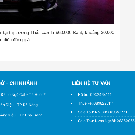
 tại thị trường
Thái Lan
là 960.000 Baht, khoảng 30.000
ce
điều đồng giá.
SỞ - CHI NHÁNH
LIÊN HỆ TƯ VẤN
105 Lê Ngô Cát - TP Huế (*)
Hỗ trợ: 0932464111
Thuê xe: 0898225111
uân Diệu - TP Đà Nẵng
Sale Tour Nội Địa : 0935275111
àng Xiệu - TP Nha Trang
Sale Tour Nước Ngoài: 0836005