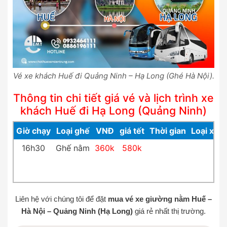
Vé xe khách Huế đi Quảng Ninh – Hạ Long (Ghé Hà Nội).
Thông tin chi tiết giá vé và lịch trình xe
khách Huế đi Hạ Long (Quảng Ninh)
Giờ chạy
Loại ghế
VNĐ
giá tết
Thời gian
Loại xe
16h30
Ghế nằm
360k
580k
Liên hệ với chúng tôi để đặt
mua vé xe giường nằm Huế –
Hà Nội – Quảng Ninh (Hạ Long)
giá rẻ nhất thị trường.