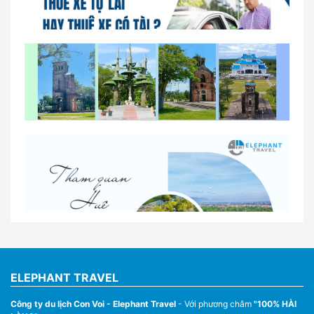
So sánh thuê xe tự lái và thuê xe có tài xế tại Huế
Lịch trình gợi ý cho khách thuê xe 1 ngày tham
quan tại Huế
Nhà Xe Con Voi – Dịch Vụ Cho Thuê Xe Từ Huế,
Sân Bay Phú Bài Đi Thánh Địa La Vang
ELEPHANT TRAVEL
Công ty du lịch Con Voi - Elephant Travel
- Với phương châm
"100% HÀI