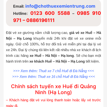
info@chothuexemientrung.com
Email:
0123 600 5588
0985 910
Hotline:
–
971 – 0886196111
Đặt vé xe giường nằm chất lượng cao,
giá vé xe Huế – Hà
Nội – Hạ Long
khuyến mãi 24h khi đặt vé xe onine mỗi
ngày. Giữ chỗ 100%, hỗ trợ đổi trả vé miễn phí tại đại lý vé
xe 24h. Đại lý chúng tôi liên kết rất nhiều nhà xe khách đi lịch
trình các hãng
xe Huế – Hà Nội – Hạ long
. Sẽ cho bạn một
hành trình trên
xe khách Huế – Hà Nội – Hạ Long
tiết kiệm.
>>> Xem thêm:
Thuê xe 7 chỗ Huế đi Đà Nẵng
<<<
>>> Xem thêm:
Thuê xe 16 chỗ Huế đi Đà Nẵng
<<<
Chính sách tuyến xe Huế đi Quảng
Ninh (Hạ Long)
– Khách hàng đặt vé vui lòng thanh toán hoặc lấy vé trước
ngày đi.