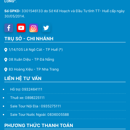
LÒNG"
.
Số GPKD:
3301546133 do Sở Kế Hoạch và Đầu Tư tỉnh TT- Huế cấp ngày
30/05/2014.
Thuê Xe Du Lịch Tại Huế – Từ 4 Chỗ Đến 45 Chỗ
TRỤ SỞ - CHI NHÁNH
1/14/105 Lê Ngô Cát - TP Huế (*)
08 Xuân Diệu - TP Đà Nẵng
83 Hoàng Xiệu - TP Nha Trang
LIÊN HỆ TƯ VẤN
Hỗ trợ: 0932464111
Thuê xe: 0898225111
Sale Tour Nội Địa : 0935275111
Sale Tour Nước Ngoài: 0836005588
PHƯƠNG THỨC THANH TOÁN