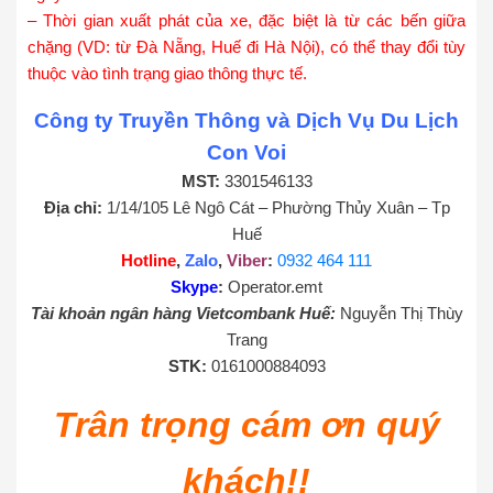
– Thời gian xuất phát của xe, đặc biệt là từ các bến giữa
chặng (VD: từ Đà Nẵng, Huế đi Hà Nội), có thể thay đổi tùy
thuộc vào tình trạng giao thông thực tế.
Công ty Truyền Thông và Dịch Vụ Du Lịch
Con Voi
MST:
3301546133
Địa chỉ:
1/14/105 Lê Ngô Cát – Phường Thủy Xuân – Tp
Huế
Hotline
,
Zalo
,
Viber
:
0932 464 111
Skype
:
Operator.emt
Tài khoản ngân hàng Vietcombank Huế:
Nguyễn Thị Thùy
Trang
STK:
0161000884093
Trân trọng cám ơn quý
khách!!