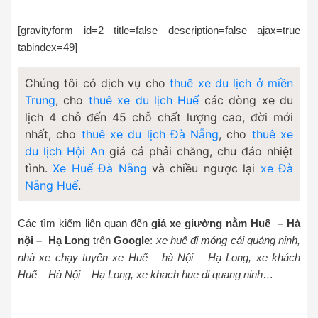
[gravityform id=2 title=false description=false ajax=true
tabindex=49]
Chúng tôi có dịch vụ cho
thuê xe du lịch ở miền
Trung
, cho
thuê xe du lịch Huế
các dòng xe du
lịch 4 chỗ đến 45 chỗ chất lượng cao, đời mới
nhất, cho
thuê xe du lịch Đà Nẵng
, cho
thuê xe
du lịch Hội An
giá cả phải chăng, chu đáo nhiệt
tình.
Xe Huế Đà Nẵng
và chiều ngược lại
xe Đà
Nẵng Huế
.
Các tìm kiếm liên quan đến
giá xe giường nằm Huế – Hà
nội – Hạ Long
trên
Google
:
xe huế đi móng cái quảng ninh,
nhà xe chạy tuyến xe Huế – hà Nội – Hạ Long, xe khách
Huế – Hà Nội – Hạ Long, xe khach hue di quang ninh
…