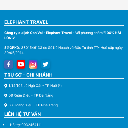
ELEPHANT TRAVEL
Công ty du lịch Con Voi - Elephant Travel
- Với phương châm
"100% HÀI
LÒNG"
.
Số GPKD:
3301546133 do Sở Kế Hoạch và Đầu Tư tỉnh TT- Huế cấp ngày
30/05/2014.
Thuê Xe Du Lịch Tại Huế – Từ 4 Chỗ Đến 45 Chỗ
TRỤ SỞ - CHI NHÁNH
1/14/105 Lê Ngô Cát - TP Huế (*)
08 Xuân Diệu - TP Đà Nẵng
83 Hoàng Xiệu - TP Nha Trang
LIÊN HỆ TƯ VẤN
Hỗ trợ: 0932464111