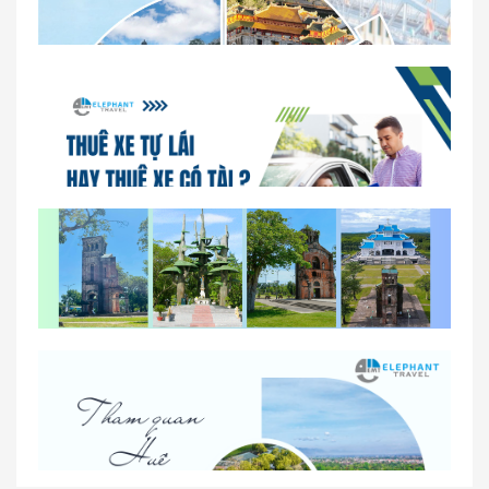
Dịch vụ thuê xe 16 chỗ tại Huế 2026
So sánh thuê xe tự lái và thuê xe có tài xế tại Huế
Lịch trình gợi ý cho khách thuê xe 1 ngày tham
quan tại Huế
Nhà Xe Con Voi – Dịch Vụ Cho Thuê Xe Từ Huế,
Sân Bay Phú Bài Đi Thánh Địa La Vang