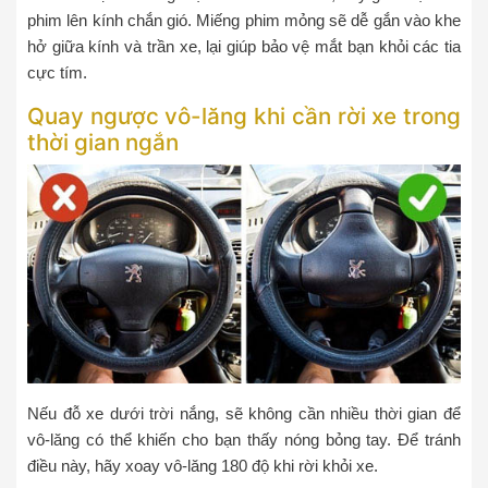
phim lên kính chắn gió. Miếng phim mỏng sẽ dễ gắn vào khe
hở giữa kính và trần xe, lại giúp bảo vệ mắt bạn khỏi các tia
cực tím.
Quay ngược vô-lăng khi cần rời xe trong
thời gian ngắn
Nếu đỗ xe dưới trời nắng, sẽ không cần nhiều thời gian để
vô-lăng có thể khiến cho bạn thấy nóng bỏng tay. Để tránh
điều này, hãy xoay vô-lăng 180 độ khi rời khỏi xe.