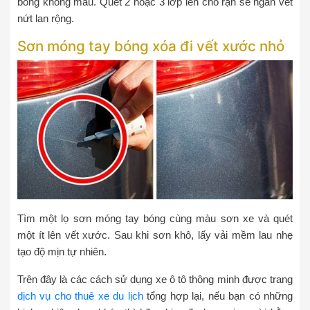
bóng không màu. Quét 2 hoặc 3 lớp lên chỗ rạn sẽ ngăn vết
nứt lan rộng.
Sơn móng tay bóng xóa đi vết xước nhỏ
Tìm một lọ sơn móng tay bóng cùng màu sơn xe và quét
một ít lên vết xước. Sau khi sơn khô, lấy vải mềm lau nhẹ
tạo độ mịn tự nhiên.
Trên đây là các cách sử dụng xe ô tô thông minh được trang
dịch vụ cho thuê xe du lịch
tổng hợp lại, nếu bạn có những