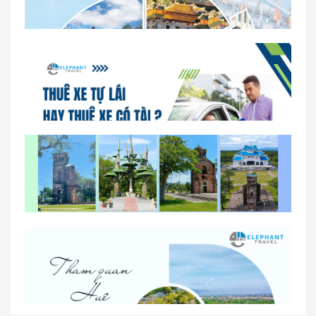
Dịch vụ thuê xe 16 chỗ tại Huế 2026
So sánh thuê xe tự lái và thuê xe có tài xế tại Huế
Lịch trình gợi ý cho khách thuê xe 1 ngày tham
quan tại Huế
Nhà Xe Con Voi – Dịch Vụ Cho Thuê Xe Từ Huế,
Sân Bay Phú Bài Đi Thánh Địa La Vang