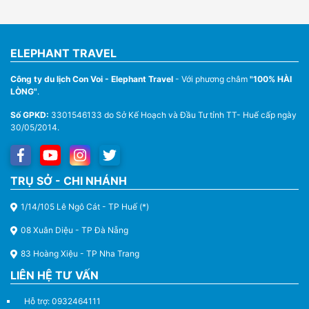
ELEPHANT TRAVEL
Công ty du lịch Con Voi - Elephant Travel
- Với phương châm
"100% HÀI
LÒNG"
.
Số GPKD:
3301546133 do Sở Kế Hoạch và Đầu Tư tỉnh TT- Huế cấp ngày
30/05/2014.
Thuê Xe Du Lịch Tại Huế – Từ 4 Chỗ Đến 45 Chỗ
TRỤ SỞ - CHI NHÁNH
1/14/105 Lê Ngô Cát - TP Huế (*)
08 Xuân Diệu - TP Đà Nẵng
83 Hoàng Xiệu - TP Nha Trang
LIÊN HỆ TƯ VẤN
Hỗ trợ: 0932464111