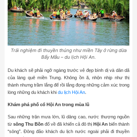
Trải nghiệm đi thuyền thúng như miền Tây ở rừng dừa
Bẩy Mẫu – du lịch Hội An.
Du khách sẽ phải ngỡ ngàng trước vẻ đẹp bình dị và dân dã
của làng quê miền Trung. Không ồn ã, nhộn nhịp như thị
thành nhưng trầm lắng để rồi lắng đọng những cảm xúc trong
lòng những du khách khi
du lịch Hội An
.
Khám phá phố cổ Hội An trong mùa lũ
Sau những trận mưa lớn, lũ dâng cao, nước thượng nguồn
từ
sông Thu Bồn
đổ về đã khiến cả đô thị
Hội An
biến thành
“sông”. Đông đảo khách du lịch nước ngoài phải đi thuyền