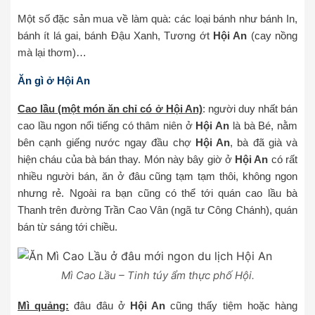
Một số đặc sản mua về làm quà: các loại bánh như bánh In,
bánh ít lá gai, bánh Đậu Xanh, Tương ớt
Hội An
(cay nồng
mà lại thơm)…
Ăn gì ở Hội An
Cao lầu (một món ăn chỉ có ở Hội An)
: người duy nhất bán
cao lầu ngon nổi tiếng có thâm niên ở
Hội An
là bà Bé, nằm
bên cạnh giếng nước ngay đầu chợ
Hội An
, bà đã già và
hiện cháu của bà bán thay. Món này bây giờ ở
Hội An
có rất
nhiều người bán, ăn ở đâu cũng tạm tạm thôi, không ngon
nhưng rẻ. Ngoài ra bạn cũng có thể tới quán cao lầu bà
Thanh trên đường Trần Cao Vân (ngã tư Công Chánh), quán
bán từ sáng tới chiều.
Mì Cao Lầu – Tinh túy ẩm thực phố Hội.
Mì quảng:
đâu đâu ở
Hội An
cũng thấy tiệm hoặc hàng