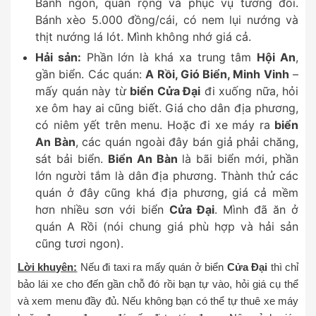
Bánh ngon, quán rộng và phục vụ tương đối.
Bánh xèo 5.000 đồng/cái, có nem lụi nướng và
thịt nướng lá lót. Mình không nhớ giá cả.
Hải sản:
Phần lớn là khá xa trung tâm
Hội An
,
gần biển. Các quán:
A Rồi, Gió Biển, Minh Vinh
–
mấy quán này từ
biển Cửa Đại
đi xuống nữa, hỏi
xe ôm hay ai cũng biết. Giá cho dân địa phương,
có niêm yết trên menu. Hoặc đi xe máy ra
biển
An Bàn
, các quán ngoài đây bán giả phải chăng,
sát bải biển.
Biển An Bàn
là bãi biển mới, phần
lớn người tắm là dân địa phương. Thành thử các
quán ở đây cũng khá địa phương, giá cả mềm
hơn nhiều sơn với biển
Cửa Đại
. Mình đã ăn ở
quán A Rồi (nói chung giá phù hợp và hải sản
cũng tươi ngon).
Lời khuyên:
Nếu đi taxi ra mấy quán ở biển
Cửa Đại
thì chỉ
bảo lái xe cho đến gần chỗ đó rồi bạn tự vào, hỏi giá cụ thể
và xem menu đầy đủ. Nếu không bạn có thể tự thuê xe máy