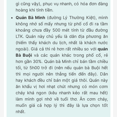
gì cũng vậy), phục vụ nhanh, có hóa đơn đàng
hoàng khi tính tiền.
Quán Bà Minh
(đường Lý Thường Kiệt), mình
không nhớ số mấy nhưng từ phố cổ đi ra tầm
khoảng chưa đầy 500 mét tính từ đầu đường
LTK. Quán này chủ yếu là dân địa phương ăn
(hiếm thấy khách du lịch, nhất là khách nước
ngoài). Giá cả thì rẻ hơn rất nhiều so với
quán
Bà Buội
và các quán khác trong phố cổ, rẻ
hơn gần 30%. Quán bà Minh chỉ bán tầm chiều
tối, từ 5h00 trở đi (nên nếu quán bà Buội hết
thì mọi người nên thẳng tiến đến đây). Dân
hay khách đều chỉ bán một giá thôi. Quán này
ăn khẩu vị hơi nhạt chút nhưng có món cơm
cháy khá ngon (kêu nhanh kẻo rất mau hết)
làm mình gợi nhớ về tuổi thơ. Ăn cơm cháy,
muốn giá cả hợp lý thì đây là lựa chọn tốt
nhất.