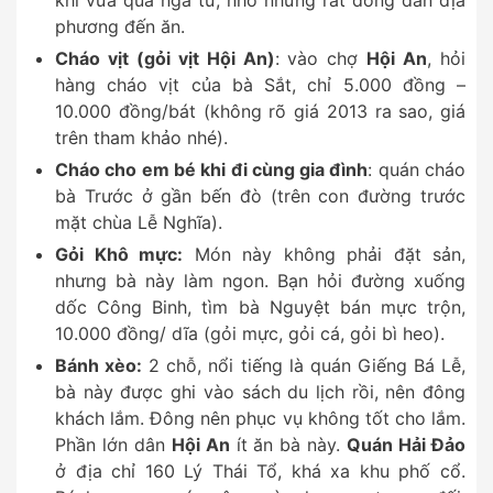
khi vừa qua ngã tư, nhỏ nhưng rất đông dân địa
phương đến ăn.
Cháo vịt (gỏi vịt Hội An)
: vào chợ
Hội An
, hỏi
hàng cháo vịt của bà Sắt, chỉ 5.000 đồng –
10.000 đồng/bát (không rõ giá 2013 ra sao, giá
trên tham khảo nhé).
Cháo cho em bé khi đi cùng gia đình
: quán cháo
bà Trước ở gần bến đò (trên con đường trước
mặt chùa Lễ Nghĩa).
Gỏi Khô mực:
Món này không phải đặt sản,
nhưng bà này làm ngon. Bạn hỏi đường xuống
dốc Công Binh, tìm bà Nguyệt bán mực trộn,
10.000 đồng/ dĩa (gỏi mực, gỏi cá, gỏi bì heo).
Bánh xèo:
2 chỗ, nổi tiếng là quán Giếng Bá Lễ,
bà này được ghi vào sách du lịch rồi, nên đông
khách lắm. Đông nên phục vụ không tốt cho lắm.
Phần lớn dân
Hội An
ít ăn bà này.
Quán Hải Đảo
ở địa chỉ 160 Lý Thái Tổ, khá xa khu phố cổ.