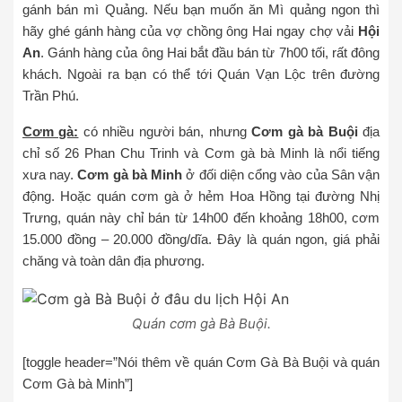
gánh bán mì Quảng. Nếu bạn muốn ăn Mì quảng ngon thì
hãy ghé gánh hàng của vợ chồng ông Hai ngay chợ vải
Hội
An
. Gánh hàng của ông Hai bắt đầu bán từ 7h00 tối, rất đông
khách. Ngoài ra bạn có thể tới Quán Vạn Lộc trên đường
Trần Phú.
Cơm gà:
có nhiều người bán, nhưng
Cơm gà bà Buội
địa
chỉ số 26 Phan Chu Trinh và Cơm gà bà Minh là nổi tiếng
xưa nay.
Cơm gà bà Minh
ở đối diện cổng vào của Sân vận
động. Hoặc quán cơm gà ở hẻm Hoa Hồng tại đường Nhị
Trưng, quán này chỉ bán từ 14h00 đến khoảng 18h00, cơm
15.000 đồng – 20.000 đồng/dĩa. Đây là quán ngon, giá phải
chăng và toàn dân địa phương.
Quán cơm gà Bà Buội.
[toggle header=”Nói thêm về quán Cơm Gà Bà Buội và quán
Cơm Gà bà Minh”]