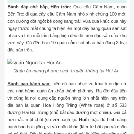
Bánh đập chè bắp, Hến trộn:
Qua cầu Cẩm Nam, quán
Bến Tre: đi qua cây cầu Cẩm Nam nhỏ xinh chừng 100 mét,
con đường đột ngột bẻ cong sang trái, vừa qua khúc cua này
ngay trước mắt chúng ta hiện lên một dãy hàng quán san sát
nhau và trên mỗi tấm bảng hiệu đều đề món đặc sản của khu
vực này. Có đến hơn 10 quán nằm sát nhau bán đúng 3 loại
đặc sản trên.
Quán ăn mang phong cách truyền thống tại Hội An.
Bánh bao bánh vạc:
hiện có bán phục vụ khách du lịch ở
các nhà hàng, quán ăn khắp thành phố này. Ra đời đầu tiên
và cũng là nơi cung cấp nguồn hàng lớn nhất hiện nay trên
địa bàn là quán Hoa Hồng Trắng (White rose) ở số 533
đường Hai Bà Trưng (chỗ bắt đầu đường một chiều). Giá cả
hơi mắc một chút (so với bánh lọc
Huế
) mặc dù hình dáng
bánh bao hơi giống, vị và nhân khác (làm từ bột gạo và nhân
có cả thịt). Đây là món bánh có thể nói là “đặc sản riêng có”