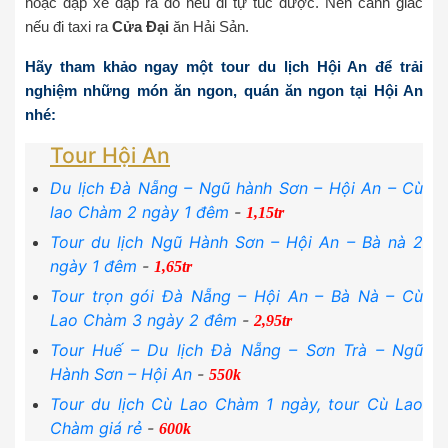
hoặc đạp xe đạp ra đó nếu đi tự túc được. Nên cảnh giác
nếu đi taxi ra
Cửa Đại
ăn Hải Sản.
Hãy tham khảo ngay một tour
du lịch Hội An
để trải
nghiệm những món ăn ngon, quán ăn ngon tại Hội An
nhé:
Tour Hội An
Du lịch Đà Nẵng – Ngũ hành Sơn – Hội An – Cù
lao Chàm 2 ngày 1 đêm
-
1,15tr
Tour du lịch Ngũ Hành Sơn – Hội An – Bà nà 2
ngày 1 đêm
-
1,65tr
Tour trọn gói Đà Nẵng – Hội An – Bà Nà – Cù
Lao Chàm 3 ngày 2 đêm
-
2,95tr
Tour Huế – Du lịch Đà Nẵng – Sơn Trà – Ngũ
Hành Sơn – Hội An
-
550k
Tour du lịch Cù Lao Chàm 1 ngày, tour Cù Lao
Chàm giá rẻ
-
600k