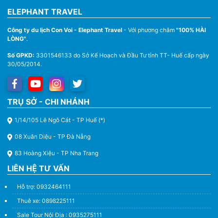
ELEPHANT TRAVEL
Công ty du lịch Con Voi - Elephant Travel
- Với phương châm
"100% HÀI
LÒNG"
.
Số GPKD:
3301546133 do Sở Kế Hoạch và Đầu Tư tỉnh TT- Huế cấp ngày
30/05/2014.
Thuê Xe Du Lịch Tại Huế – Từ 4 Chỗ Đến 45 Chỗ
TRỤ SỞ - CHI NHÁNH
1/14/105 Lê Ngô Cát - TP Huế (*)
08 Xuân Diệu - TP Đà Nẵng
83 Hoàng Xiệu - TP Nha Trang
LIÊN HỆ TƯ VẤN
Hỗ trợ: 0932464111
Thuê xe: 0898225111
Sale Tour Nội Địa : 0935275111