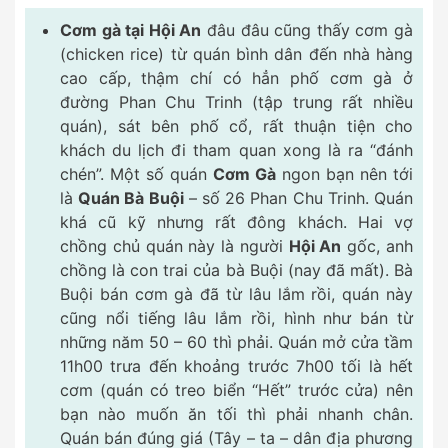
Cơm gà tại Hội An
đâu đâu cũng thấy cơm gà
(chicken rice) từ quán bình dân đến nhà hàng
cao cấp, thậm chí có hẳn phố cơm gà ở
đường Phan Chu Trinh (tập trung rất nhiều
quán), sát bên phố cổ, rất thuận tiện cho
khách du lịch đi tham quan xong là ra “đánh
chén”. Một số quán
Cơm Gà
ngon bạn nên tới
là
Quán Bà Buội
– số 26 Phan Chu Trinh. Quán
khá cũ kỹ nhưng rất đông khách. Hai vợ
chồng chủ quán này là người
Hội An
gốc, anh
chồng là con trai của bà Buội (nay đã mất). Bà
Buội bán cơm gà đã từ lâu lắm rồi, quán này
cũng nổi tiếng lâu lắm rồi, hình như bán từ
những năm 50 – 60 thì phải. Quán mở cửa tầm
11h00 trưa đến khoảng trước 7h00 tối là hết
cơm (quán có treo biển “Hết” trước cửa) nên
bạn nào muốn ăn tối thì phải nhanh chân.
Quán bán đúng giá (Tây – ta – dân địa phương