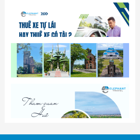
So sánh thuê xe tự lái và thuê xe có tài xế tại Huế
Lịch trình gợi ý cho khách thuê xe 1 ngày tham
quan tại Huế
Nhà Xe Con Voi – Dịch Vụ Cho Thuê Xe Từ Huế,
Sân Bay Phú Bài Đi Thánh Địa La Vang