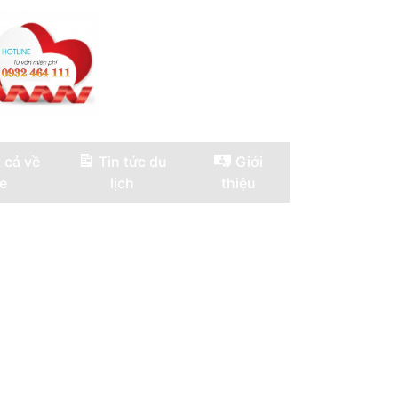
 cả về
Tin tức du
Giới
e
lịch
thiệu