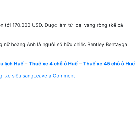
lên tới 170.000 USD. Được làm từ loại vàng ròng (kể cả
g nữ hoàng Anh là người sở hữu chiếc Bentley Bentayga
u lịch Huế
–
Thuê xe 4 chỗ ở Huế
–
Thuế xe 45 chỗ ở Huế
on
g
,
xe siêu sang
Leave a Comment
Bentley
Bentayga
đầu
tiên
xuất
xưởng