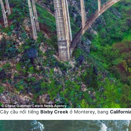
Cây cầu nổi tiếng
Bixby Creek
ở Monterey, bang
Californi