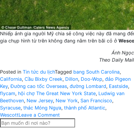
Nhiếp ảnh gia người Mỹ chia sẻ công việc này đã mang đế
gia chụp hình từ trên không đang nằm trên bãi cỏ ở
Wescot
Ánh Ngọc
Theo Daily Mail
Posted in
Tin tức du lịch
Tagged
bang South Carolina
,
California
,
Cầu Bixby Creek
,
Dillon
,
Doo-Wop
,
đảo Pigeon
Key
,
Đường cao tốc Overseas
,
đường Lombard
,
Eastside
,
flycam
,
hội chợ The Great New York State
,
Ludwig van
Beethoven
,
New Jersey
,
New York
,
San Francisco
,
Syracuse
,
thác Móng Ngựa
,
thành phố Atlantic
,
on
Wescott
Leave a Comment
Khung
cảnh