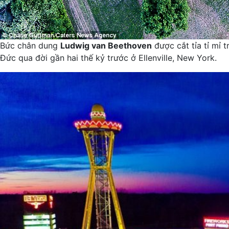
Bức chân dung
Ludwig van Beethoven
được cắt tỉa tỉ mỉ 
Đức qua đời gần hai thế kỷ trước ở Ellenville, New York.