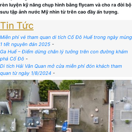
rèn luyện kỹ năng chụp hình bằng flycam và cho ra đời bộ
sưu tập ảnh nước Mỹ nhìn từ trên cao đầy ấn tượng.
Tin Tức
Miễn phí vé tham quan di tích Cố Đô Huế trong ngày mùng
1 tết nguyên đán 2025
-
Ga Huế – Điểm dừng chân lý tưởng trên con đường khám
phá Cố Đô
-
Di tích Hải Vân Quan mở cửa miễn phí đón khách tham
quan từ ngày 1/8/2024
-