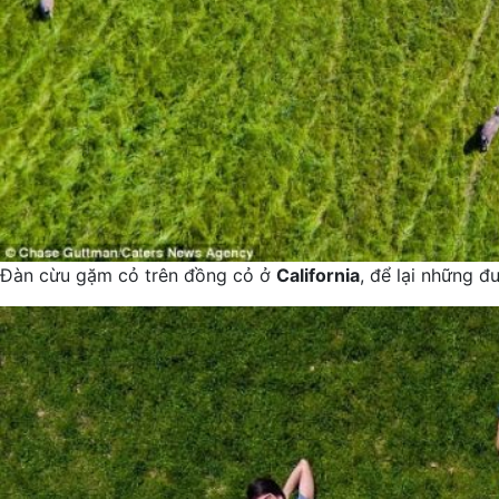
Đàn cừu gặm cỏ trên đồng cỏ ở
California
, để lại những 