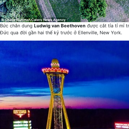
Bức chân dung
Ludwig van Beethoven
được cắt tỉa tỉ mỉ 
Đức qua đời gần hai thế kỷ trước ở Ellenville, New York.