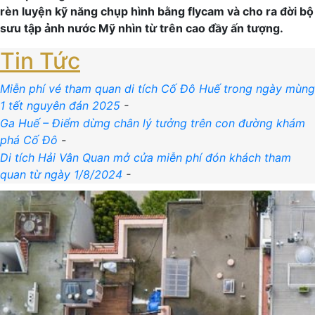
rèn luyện kỹ năng chụp hình bằng flycam và cho ra đời bộ
sưu tập ảnh nước Mỹ nhìn từ trên cao đầy ấn tượng.
Tin Tức
Miễn phí vé tham quan di tích Cố Đô Huế trong ngày mùng
1 tết nguyên đán 2025
-
Ga Huế – Điểm dừng chân lý tưởng trên con đường khám
phá Cố Đô
-
Di tích Hải Vân Quan mở cửa miễn phí đón khách tham
quan từ ngày 1/8/2024
-