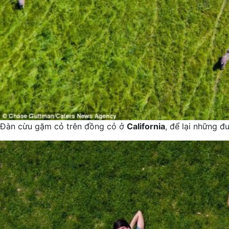
Đàn cừu gặm cỏ trên đồng cỏ ở
California
, để lại những 