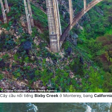
Cây cầu nổi tiếng
Bixby Creek
ở Monterey, bang
Californi