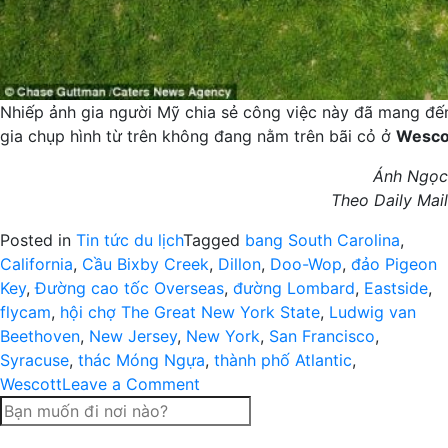
Nhiếp ảnh gia người Mỹ chia sẻ công việc này đã mang đế
gia chụp hình từ trên không đang nằm trên bãi cỏ ở
Wescot
Ánh Ngọc
Theo Daily Mail
Posted in
Tin tức du lịch
Tagged
bang South Carolina
,
California
,
Cầu Bixby Creek
,
Dillon
,
Doo-Wop
,
đảo Pigeon
Key
,
Đường cao tốc Overseas
,
đường Lombard
,
Eastside
,
flycam
,
hội chợ The Great New York State
,
Ludwig van
Beethoven
,
New Jersey
,
New York
,
San Francisco
,
Syracuse
,
thác Móng Ngựa
,
thành phố Atlantic
,
on
Wescott
Leave a Comment
Khung
cảnh