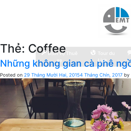
Thẻ:
Coffee
Dịch vụ Thuê
Tour du
xe
Lịch
Những không gian cà phê ngồ
Posted on
29 Tháng Mười Hai, 2015
4 Tháng Chín, 2017
by