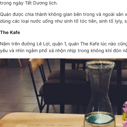
trong ngày Tết Dương lịch.
Quán được chia thành không gian bên trong và ngoài sân với
dùng các loại nước uống như sinh tố tóc tiên, sinh tố lyl
The Kafe
Nằm trên đường Lê Lợi, quận 1, quán The Kafe lúc nào cũng
yêu và nhìn ngắm phố xá nhộn nhịp trong không khí đón n