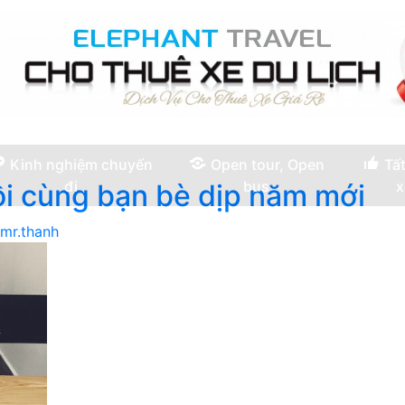
Kinh nghiệm chuyến
Open tour, Open
Tất
đi
bus
x
i cùng bạn bè dịp năm mới
mr.thanh