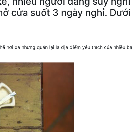
kề, nhiều người đang suy ngh
mở cửa suốt 3 ngày nghỉ. Dưới 
ế hơi xa nhưng quán lại là địa điểm yêu thích của nhiều b