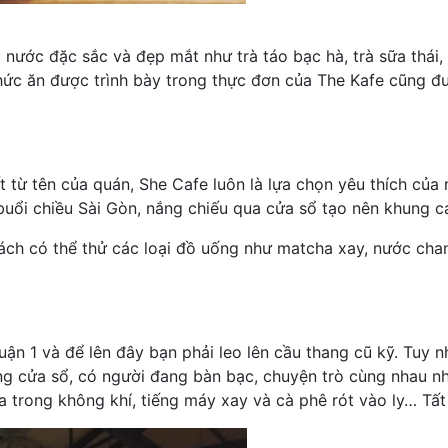
ước đặc sắc và đẹp mắt như trà táo bạc hà, trà sữa thái, tr
ức ăn được trình bày trong thực đơn của The Kafe cũng đượ
 từ tên của quán, She Cafe luôn là lựa chọn yêu thích của 
buổi chiều Sài Gòn, nắng chiếu qua cửa sổ tạo nên khung c
ách có thể thử các loại đồ uống như matcha xay, nước cha
n 1 và để lên đây bạn phải leo lên cầu thang cũ kỹ. Tuy 
g cửa sổ, có người đang bàn bạc, chuyện trò cùng nhau nh
a trong không khí, tiếng máy xay và cà phê rót vào ly… Tất