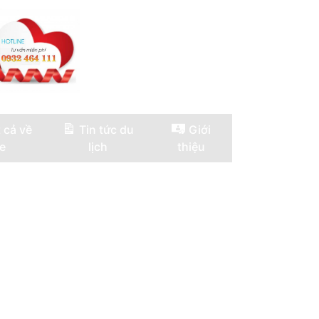
 cả về
Tin tức du
Giới
e
lịch
thiệu