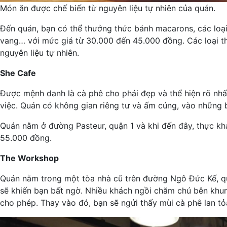
Món ăn được chế biến từ nguyên liệu tự nhiên của quán.
Đến quán, bạn có thể thưởng thức bánh macarons, các loại n
vang… với mức giá từ 30.000 đến 45.000 đồng. Các loại th
nguyên liệu tự nhiên.
She Cafe
Được mệnh danh là cà phê cho phái đẹp và thể hiện rõ nhất
việc. Quán có không gian riêng tư và ấm cúng, vào những 
Quán nằm ở đường Pasteur, quận 1 và khi đến đây, thực kh
55.000 đồng.
The Workshop
Quán nằm trong một tòa nhà cũ trên đường Ngô Đức Kế, quậ
sẽ khiến bạn bất ngờ. Nhiều khách ngồi chăm chú bên khun
cho phép. Thay vào đó, bạn sẽ ngửi thấy mùi cà phê lan tỏ