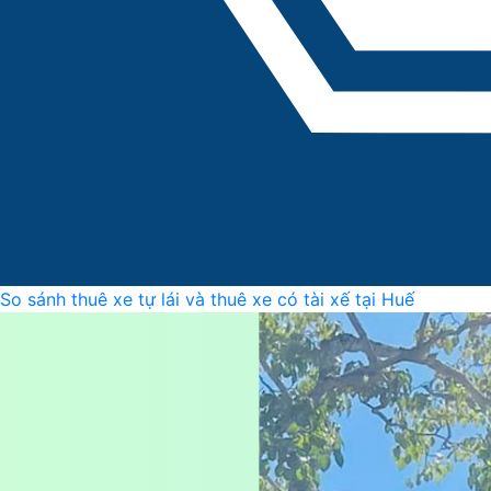
So sánh thuê xe tự lái và thuê xe có tài xế tại Huế