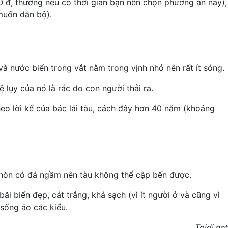
00 đ, thường nếu có thời gian bạn nên chọn phương án này),
 muốn dẫn bộ).
 và nước biển trong vắt nằm trong vịnh nhỏ nên rất ít sóng.
lụy của nó là rác do con người thải ra.
theo lời kể của bác lái tàu, cách đây hơn 40 năm (khoảng
ố hòn có đá ngầm nên tàu không thể cập bến được.
ãi biển đẹp, cát trắng, khá sạch (vì ít người ở và cũng vì
 sống ảo các kiểu.
Toidi.net