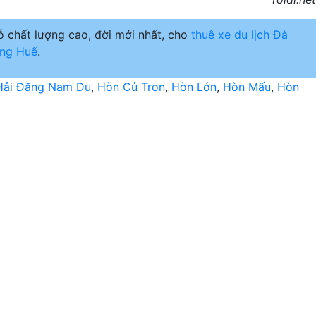
 chất lượng cao, đời mới nhất, cho
thuê xe du lịch Đà
ng Huế
.
Hải Đăng Nam Du
,
Hòn Củ Tron
,
Hòn Lớn
,
Hòn Mấu
,
Hòn