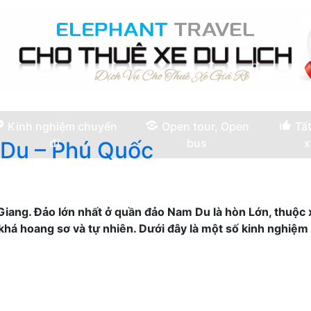
Kinh nghiệm chuyến
Open tour, Open
Tất
đi
bus
x
 Du – Phú Quốc
iang. Đảo lớn nhất ở quần đảo Nam Du là hòn Lớn, thuộc 
khá hoang sơ và tự nhiên. Dưới đây là một số kinh nghiệm 