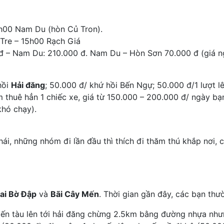
h00 Nam Du (hòn Củ Tron).
Tre – 15h00 Rạch Giá
0 đ – Nam Du: 210.000 đ. Nam Du – Hòn Sơn 70.000 đ (giá 
hồi
Hải đăng
; 50.000 đ/ khứ hồi Bến Ngự; 50.000 đ/1 lượt l
 thuê hẳn 1 chiếc xe, giá từ 150.000 – 200.000 đ/ ngày bạn
khó chạy).
ái, những nhóm đi lần đầu thì thích đi thăm thú khắp nơi, c
ai Bờ Đập
và
Bãi Cây Mến
. Thời gian gần đây, các bạn th
 bến tàu lên tới hải đăng chừng 2.5km bằng đường nhựa như