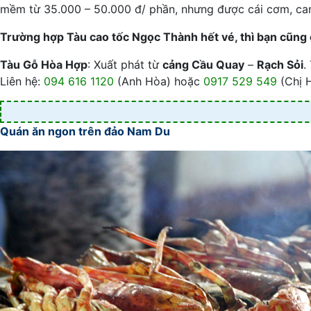
mềm từ 35.000 – 50.000 đ/ phần, nhưng được cái cơm, can
Trường hợp Tàu cao tốc Ngọc Thành hết vé, thì bạn cũng c
Tàu Gỗ Hòa Hợp
: Xuất phát từ
cảng Cầu Quay
–
Rạch Sỏi
.
Liên hệ:
094 616 1120
(Anh Hòa) hoặc
0917 529 549
(Chị 
Quán ăn ngon trên đảo Nam Du