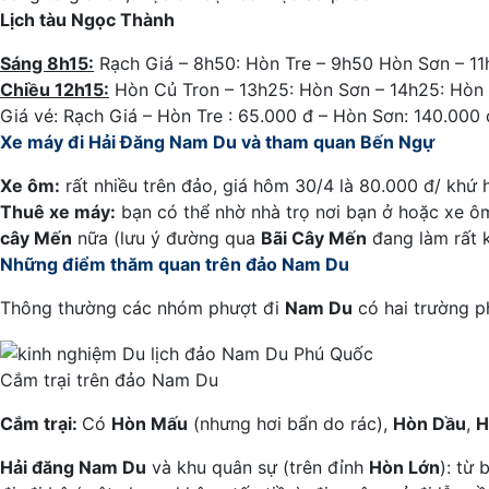
Lịch tàu Ngọc Thành
Sáng 8h15:
Rạch Giá – 8h50: Hòn Tre – 9h50 Hòn Sơn – 11
Chiều 12h15:
Hòn Củ Tron – 13h25: Hòn Sơn – 14h25: Hòn 
Giá vé: Rạch Giá – Hòn Tre : 65.000 đ – Hòn Sơn: 140.00
Xe máy đi Hải Đăng Nam Du và tham quan Bến Ngự
Xe ôm:
rất nhiều trên đảo, giá hôm 30/4 là 80.000 đ/ khứ 
Thuê xe máy:
bạn có thể nhờ nhà trọ nơi bạn ở hoặc xe ôm
cây Mến
nữa (lưu ý đường qua
Bãi Cây Mến
đang làm rất 
Những điểm thăm quan trên đảo Nam Du
Thông thường các nhóm phượt đi
Nam Du
có hai trường ph
Cắm trại trên đảo Nam Du
Cắm trại:
Có
Hòn Mấu
(nhưng hơi bẩn do rác),
Hòn Dầu
,
H
Hải đăng Nam Du
và khu quân sự (trên đỉnh
Hòn Lớn
): từ