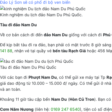
Đảo Lý Sơn sẽ có phố đi bộ ven biển
Kinh nghiệm du lịch đảo Nam Du Phú Quốc.
Tàu đi đảo Nam Du
Về cơ bản cách đi đến
đảo Nam Du
giống với cách đi
Phú
Để kịp bắt tàu đi ra đảo, bạn phải có mặt trước 8 giờ sán
141 88
, nhận vé tại quầy vé
bến tàu Rạch Giá
hoặc 456 Mạ
Tàu đi đảo Nam Du Phú Quốc
Với các bạn đi
Phượt Nam Du
, có thể gửi xe máy tại Tp
Rạ
giá dao động từ 10.000 – 15.000 đ/ ngày. Có thể gửi ở nhà
và an toàn.
Khoảng 11 giờ tàu cập bến
Nam Du
(
Hòn Củ Tron
). Bạn có
Cơm Năm Nương
(liên hệ:
0169 247 6540
), tiện có số đi