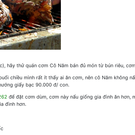
c), hãy thử quán cơm Cô Năm bán đủ món từ bún riêu, cơm
uổi chiều mình rất ít thấy ai ăn cơm, nên cô Năm không nấ
á nướng giấy bạc 90.000 đ/ con.
262
để đặt cơm dùm, cơm này nấu giống gia đình ăn hơn, 
ia đình hơn.