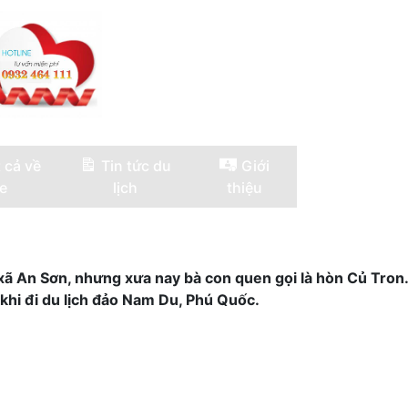
 cả về
Tin tức du
Giới
e
lịch
thiệu
xã An Sơn, nhưng xưa nay bà con quen gọi là hòn Củ Tron.
khi đi du lịch đảo Nam Du, Phú Quốc.