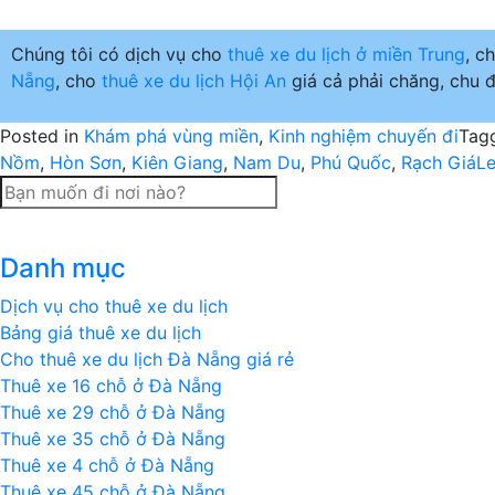
Chúng tôi có dịch vụ cho
thuê xe du lịch ở miền Trung
, c
Nẵng
, cho
thuê xe du lịch Hội An
giá cả phải chăng, chu đ
Posted in
Khám phá vùng miền
,
Kinh nghiệm chuyến đi
Tag
Nồm
,
Hòn Sơn
,
Kiên Giang
,
Nam Du
,
Phú Quốc
,
Rạch Giá
L
Danh mục
Dịch vụ cho thuê xe du lịch
Bảng giá thuê xe du lịch
Cho thuê xe du lịch Đà Nẵng giá rẻ
Thuê xe 16 chỗ ở Đà Nẵng
Thuê xe 29 chỗ ở Đà Nẵng
Thuê xe 35 chỗ ở Đà Nẵng
Thuê xe 4 chỗ ở Đà Nẵng
Thuê xe 45 chỗ ở Đà Nẵng