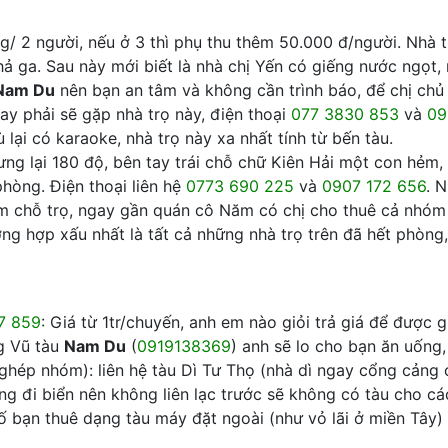
/ 2 người, nếu ở 3 thì phụ thu thêm 50.000 đ/người. Nhà t
hả ga. Sau này mới biết là nhà chị Yến có giếng nước ngọt,
Nam Du
nên bạn an tâm và không cần trình báo, để chị chủ 
tay phải sẽ gặp nhà trọ này, điện thoại
077 3830 853
và
09
lại có karaoke, nhà trọ này xa nhất tính từ bến tàu.
lưng lại 180 độ, bên tay trái chỗ chữ Kiên Hải một con hẻ
phòng. Điện thoại liên hệ
0773 690 225
và
0907 172 656
. 
ùm chỗ trọ, ngay gần quán cô Năm có chị cho thuê cả nhóm
ờng hợp xấu nhất là tất cả những nhà trọ trên đã hết phòng
7 859
: Giá từ 1tr/chuyến, anh em nào giỏi trả giá để được g
g Vũ tàu
Nam Du
(
0919138369
) anh sẽ lo cho bạn ăn uống,
ghép nhóm): liên hệ tàu Dì Tư Thọ (nhà dì ngay cổng cảng 
cũng đi biển nên không liên lạc trước sẽ không có tàu cho c
số bạn thuê dạng tàu máy đặt ngoài (như vỏ lãi ở miền Tây) 