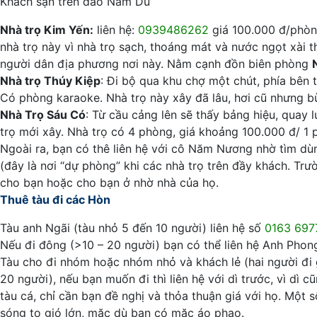
Khách sạn trên đảo Nam Du
Nhà trọ Kim Yến:
liên hệ:
0939486262
giá 100.000 đ/phòng
nhà trọ này vì nhà trọ sạch, thoáng mát và nước ngọt xài t
người dân địa phương nơi này. Nằm cạnh đồn biên phòng
Nhà trọ Thúy Kiệp
: Đi bộ qua khu chợ một chút, phía bên 
Có phòng karaoke. Nhà trọ này xây đã lâu, hơi cũ nhưng bù 
Nhà Trọ Sáu Có
: Từ cầu cảng lên sẽ thấy bảng hiệu, quay 
trọ mới xây. Nhà trọ có 4 phòng, giá khoảng 100.000 đ/ 1 
Ngoài ra, bạn có thê liên hệ với cô Năm Nương nhờ tìm d
(đây là nơi “dự phòng” khi các nhà trọ trên đầy khách. Trư
cho bạn hoặc cho bạn ở nhờ nhà của họ.
Thuê tàu đi các Hòn
Tàu anh Ngãi (tàu nhỏ 5 đến 10 người) liên hệ số
0163 697
Nếu đi đông (>10 – 20 người) bạn có thể liên hệ Anh Phon
Tàu cho đi nhóm hoặc nhóm nhỏ và khách lẻ (hai người đi 
20 người), nếu bạn muốn đi thì liên hệ với dì trước, vì dì 
tàu cá, chỉ cần bạn đề nghị và thỏa thuận giá với họ. Một 
sóng to gió lớn, mặc dù bạn có mặc áo phao.