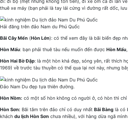
đi: đi bộ (mệt nhưng không tốn tiền), đi xe ôm cả đi lẫn v
thuê xe máy (bạn phải là tay lái cứng vì đường rất dốc, lư
Hải đăng trên đảo Nam du Phú Quốc
Bãi Cây Mến
(
Hòn Lớn
): có thể xem đây là bãi biển đẹp n
Hòn Mấu
: bạn phải thuê tàu nếu muốn đến được
Hòn Mấu
Hòn Hai Bờ Đập
: là một hòn khá đẹp, sóng yên, rất thích h
1969) về trước tàu thuyền có thể qua lại nơi này, nhưng bây 
Đảo Nam Du đẹp tựa thiên đường.
Hòn Nồm:
có một số hòn không có người ở, có hòn thì chỉ
Hòn Sơn:
Bãi tắm trên đảo chỉ có duy nhất
Bãi Bàng
là có 
khách
du lịch Hòn Sơn
chưa nhiều), với hàng dừa ngã mình 