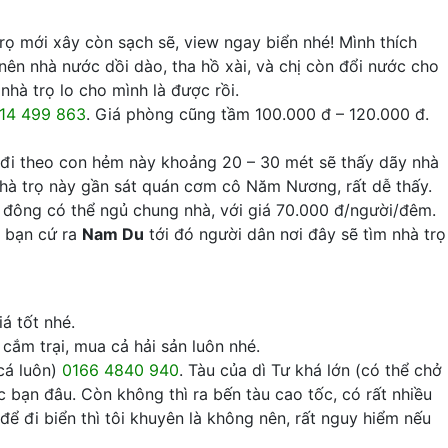
rọ mới xây còn sạch sẽ, view ngay biển nhé! Mình thích
 nên nhà nước dồi dào, tha hồ xài, và chị còn đổi nước cho
nhà trọ lo cho mình là được rồi.
14 499 863
. Giá phòng cũng tầm 100.000 đ – 120.000 đ.
m, đi theo con hẻm này khoảng 20 – 30 mét sẽ thấy dãy nhà
Nhà trọ này gần sát quán cơm cô Năm Nương, rất dễ thấy.
 đông có thể ngủ chung nhà, với giá 70.000 đ/người/đêm.
, bạn cứ ra
Nam Du
tới đó người dân nơi đây sẽ tìm nhà trọ
iá tốt nhé.
 cắm trại, mua cả hải sản luôn nhé.
cá luôn)
0166 4840 940
. Tàu của dì Tư khá lớn (có thể chở
ác bạn đâu. Còn không thì ra bến tàu cao tốc, có rất nhiều
để đi biển thì tôi khuyên là không nên, rất nguy hiểm nếu