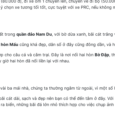
ề (80.000 đ), đi xe ôm 1 chuyến lên, chuyến về đi bộ (50.0
u ý chọn xe tương tối tốt, cực tuyệt với xe PRC, nếu không
hất trong
quần đảo Nam Du
, với bờ dừa xanh, bãi cát trắng
,
hòn Mấu
cũng khá đẹp, dân số ở đây cũng đông dần, và hệ 
ợp cho câu cá và cắm trại. Đây là nơi nối hai hòn
Bờ Đập
, 
giờ hai hòn đã nối liền lại với nhau.
 vài ba mái nhà, chúng ta thường ngắm từ ngoài, vì một s
bãi cát dài, sạch và đẹp nên bạn có thể đến tắm ở đây. Với b
ra biển, những bãi đá lớn nhỏ thích hợp cho việc chụp ảnh