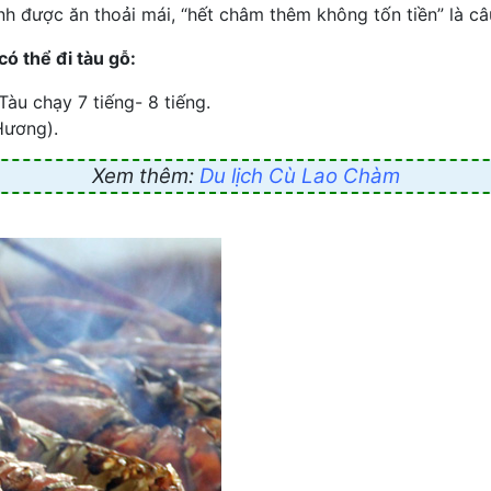
h được ăn thoải mái, “hết châm thêm không tốn tiền” là c
ó thể đi tàu gỗ:
 Tàu chạy 7 tiếng- 8 tiếng.
Hương).
Xem thêm:
Du lịch Cù Lao Chàm