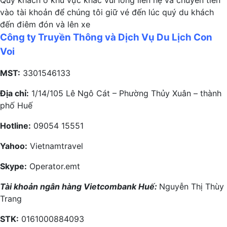
Quý khách ở khu vực khác vui lòng liên hệ và chuyển tiền
vào tài khoản để chúng tôi giữ vé đến lúc quý du khách
đến điêm đón và lên xe
Công ty Truyền Thông và Dịch Vụ Du Lịch Con
Voi
MST:
3301546133
Địa chỉ:
1/14/105 Lê Ngô Cát – Phường Thủy Xuân – thành
phố Huế
Hotline:
09054 15551
Yahoo:
Vietnamtravel
Skype:
Operator.emt
Tài khoản ngân hàng Vietcombank Huế:
Nguyễn Thị Thùy
Trang
STK:
0161000884093