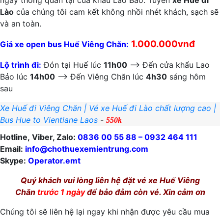
ngày thông quan tại của khẩu Lao Bảo. Tuyến
xe Huế đi
Lào
của chúng tôi cam kết không nhồi nhét khách, sạch sẽ
và an toàn.
1.000.000vnđ
Giá xe open bus Huế Viêng Chăn:
Lộ trình đi:
Đón tại Huế lúc
11h00
–> Đến cửa khẩu Lao
Bảo lúc
14h00
–> Đến Viêng Chăn lúc
4h30
sáng hôm
sau
Xe Huế đi Viêng Chăn | Vé xe Huế đi Lào chất lượng cao |
Bus Hue to Vientiane Laos
-
550k
Hotline, Viber, Zalo:
0836 00 55 88 – 0932 464 111
Email:
info@chothuexemientrung.com
Skype:
Operator.emt
Quý khách vui lòng liên hệ đặt vé xe Huế Viêng
Chăn
trước 1 ngày
để bảo đảm còn vé. Xin cảm ơn
Chúng tôi sẽ liên hệ lại ngay khi nhận được yêu cầu mua