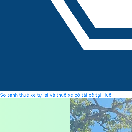
So sánh thuê xe tự lái và thuê xe có tài xế tại Huế