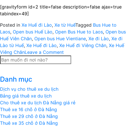
[gravityform id=2 title=false description=false ajax=true
tabindex=49]
Posted in
Xe Huế đi Lào
,
Xe từ Huế
Tagged
Bus Hue to
Laos
,
Open bus Huế Lào
,
Open Bus Hue to Laos
,
Open bus
Huế Viên Chăn
,
Open bus Hue Vientiane
,
Xe đi Lào
,
Xe đi
Lào từ Huế
,
Xe Huế đi Lào
,
Xe Huế đi Viêng Chăn
,
Xe Huế
on
Viêng Chăn
Leave a Comment
Xe
Huế
đi
Danh mục
Viêng
Chăn
Dịch vụ cho thuê xe du lịch
|
Bảng giá thuê xe du lịch
Vé
Cho thuê xe du lịch Đà Nẵng giá rẻ
xe
Thuê xe 16 chỗ ở Đà Nẵng
Huế
Thuê xe 29 chỗ ở Đà Nẵng
đi
Thuê xe 35 chỗ ở Đà Nẵng
Lào