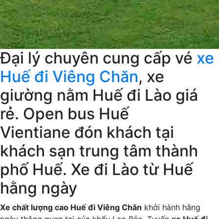
Đại lý chuyên cung cấp vé
xe
Huế đi Viêng Chăn
, xe
giường nằm Huế đi Lào giá
rẻ. Open bus Huế
Vientiane đón khách tại
khách sạn trung tâm thành
phố Huế. Xe đi Lào từ Huế
hằng ngày
Xe chất lượng cao Huế đi Viêng Chăn
khởi hành hằng