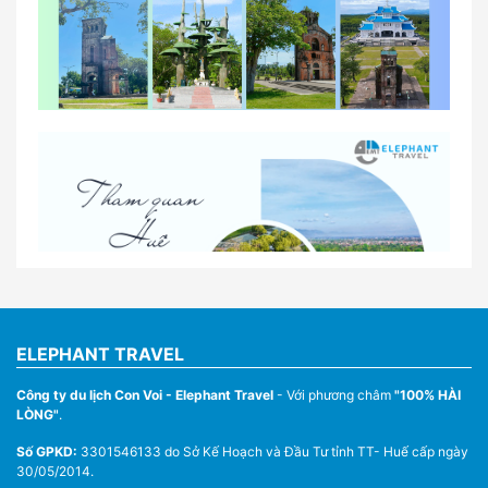
So sánh thuê xe tự lái và thuê xe có tài xế tại Huế
Lịch trình gợi ý cho khách thuê xe 1 ngày tham
quan tại Huế
Nhà Xe Con Voi – Dịch Vụ Cho Thuê Xe Từ Huế,
Sân Bay Phú Bài Đi Thánh Địa La Vang
ELEPHANT TRAVEL
Công ty du lịch Con Voi - Elephant Travel
- Với phương châm
"100% HÀI
LÒNG"
.
Số GPKD:
3301546133 do Sở Kế Hoạch và Đầu Tư tỉnh TT- Huế cấp ngày
30/05/2014.
Thuê Xe Du Lịch Tại Huế – Từ 4 Chỗ Đến 45 Chỗ