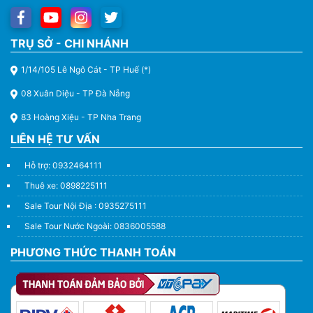
TRỤ SỞ - CHI NHÁNH
1/14/105 Lê Ngô Cát - TP Huế (*)
08 Xuân Diệu - TP Đà Nẵng
83 Hoàng Xiệu - TP Nha Trang
LIÊN HỆ TƯ VẤN
Hỗ trợ: 0932464111
Thuê xe: 0898225111
Sale Tour Nội Địa : 0935275111
Sale Tour Nước Ngoài: 0836005588
PHƯƠNG THỨC THANH TOÁN