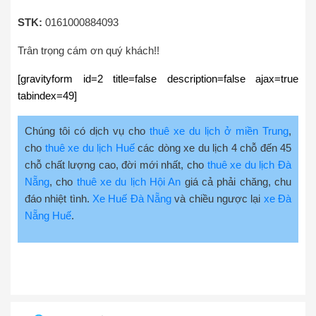
STK:
0161000884093
Trân trọng cám ơn quý khách!!
[gravityform id=2 title=false description=false ajax=true
tabindex=49]
Chúng tôi có dịch vụ cho
thuê xe du lịch ở miền Trung
,
cho
thuê xe du lịch Huế
các dòng xe du lịch 4 chỗ đến 45
chỗ chất lượng cao, đời mới nhất, cho
thuê xe du lịch Đà
Nẵng
, cho
thuê xe du lịch Hội An
giá cả phải chăng, chu
đáo nhiệt tình.
Xe Huế Đà Nẵng
và chiều ngược lại
xe Đà
Nẵng Huế
.