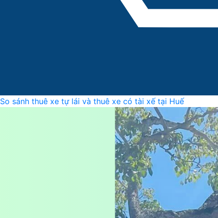
So sánh thuê xe tự lái và thuê xe có tài xế tại Huế