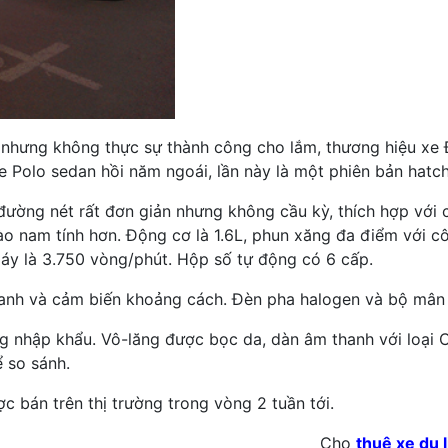
n nhưng không thực sự thành công cho lắm, thương hiệu x
xe Polo sedan hồi năm ngoái, lần này là một phiên bản hatc
ường nét rất đơn giản nhưng không cầu kỳ, thích hợp với c
ào nam tính hơn. Động cơ là 1.6L, phun xăng đa điểm với cô
áy là 3.750 vòng/phút. Hộp số tự động có 6 cấp.
nh và cảm biến khoảng cách. Đèn pha halogen và bộ mân k
òng nhập khẩu. Vô-lăng được bọc da, dàn âm thanh với loại 
ể so sánh.
 bán trên thị trường trong vòng 2 tuần tới.
Cho
thuê xe du 