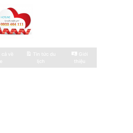
 cả về
Tin tức du
Giới
e
lịch
thiệu