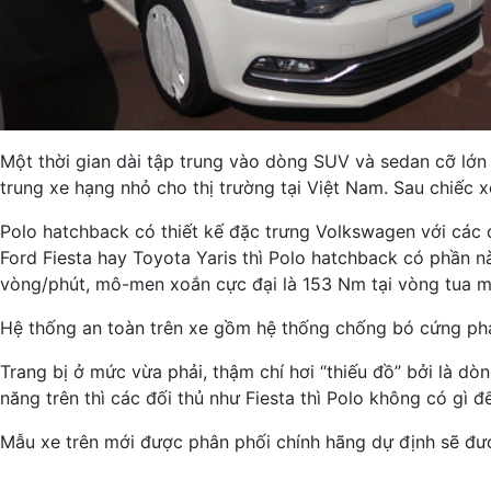
Một thời gian dài tập trung vào dòng SUV và sedan cỡ lớ
trung xe hạng nhỏ cho thị trường tại Việt Nam. Sau chiếc 
Polo hatchback có thiết kế đặc trưng Volkswagen với các đ
Ford Fiesta hay Toyota Yaris thì Polo hatchback có phần n
vòng/phút, mô-men xoắn cực đại là 153 Nm tại vòng tua m
Hệ thống an toàn trên xe gồm hệ thống chống bó cứng pha
Trang bị ở mức vừa phải, thậm chí hơi “thiếu đồ” bởi là d
năng trên thì các đối thủ như Fiesta thì Polo không có gì đ
Mẫu xe trên mới được phân phối chính hãng dự định sẽ được