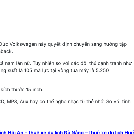
e Đức Volkswagen này quyết định chuyển sang hướng tập
hback.
ả nam lẫn nữ. Tuy nhiên so với các đối thủ cạnh tranh như
ng suất là 105 mã lực tại vòng tua máy là 5.250
ích thước 15 inch.
CD, MP3, Aux hay có thể nghe nhạc từ thẻ nhớ. So với tính
lịch Hội An
–
thuê xe du lịch Đà Nẵng
–
thuê xe du lịch Huế