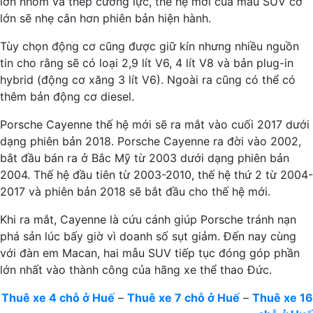
lớn nhôm và thép cường lực, thế hệ mới của mẫu SUV cỡ
lớn sẽ nhẹ cân hơn phiên bản hiện hành.
Tùy chọn động cơ cũng được giữ kín nhưng nhiều nguồn
tin cho rằng sẽ có loại 2,9 lít V6, 4 lít V8 và bản plug-in
hybrid (động cơ xăng 3 lít V6). Ngoài ra cũng có thể có
thêm bản động cơ diesel.
Porsche Cayenne thế hệ mới sẽ ra mắt vào cuối 2017 dưới
dạng phiên bản 2018. Porsche Cayenne ra đời vào 2002,
bắt đầu bán ra ở Bắc Mỹ từ 2003 dưới dạng phiên bản
2004. Thế hệ đầu tiên từ 2003-2010, thế hệ thứ 2 từ 2004-
2017 và phiên bản 2018 sẽ bắt đầu cho thế hệ mới.
Khi ra mắt, Cayenne là cứu cánh giúp Porsche tránh nạn
phá sản lúc bấy giờ vì doanh số sụt giảm. Đến nay cùng
với đàn em Macan, hai mẫu SUV tiếp tục đóng góp phần
lớn nhất vào thành công của hãng xe thể thao Đức.
Thuê xe 4 chỗ ở Huế
–
Thuê xe 7 chỗ ở Huế
–
Thuê xe 16