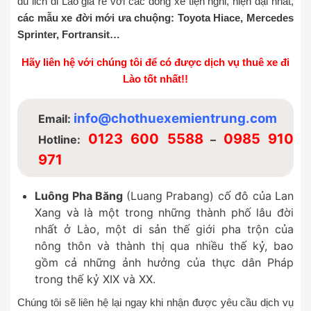
du lich đi Lào giá rẻ với các dòng xe tiện nghi, hiện đại nhất,
các mẫu xe đời mới ưa chuộng: Toyota Hiace, Mercedes
Sprinter, Fortransit…
Hãy liên hệ với chúng tôi để có được dịch vụ thuê xe đi
Lào tốt nhất!!
info@chothuexemientrung.com
Email:
0123 600 5588
0985 910
Hotline:
–
971
Luông Pha Băng
(Luang Prabang) cố đô của Lan
Xang và là một trong những thành phố lâu đời
nhất ở Lào, một di sản thế giới pha trộn của
nông thôn và thành thị qua nhiều thế kỷ, bao
gồm cả những ảnh hưởng của thực dân Pháp
trong thế kỷ XIX và XX.
Chúng tôi sẽ liên hệ lại ngay khi nhận được yêu cầu dịch vụ