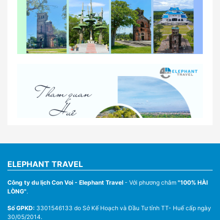
So sánh thuê xe tự lái và thuê xe có tài xế tại Huế
Lịch trình gợi ý cho khách thuê xe 1 ngày tham
quan tại Huế
Nhà Xe Con Voi – Dịch Vụ Cho Thuê Xe Từ Huế,
Sân Bay Phú Bài Đi Thánh Địa La Vang
ELEPHANT TRAVEL
Công ty du lịch Con Voi - Elephant Travel
- Với phương châm
"100% HÀI
LÒNG"
.
Số GPKD:
3301546133 do Sở Kế Hoạch và Đầu Tư tỉnh TT- Huế cấp ngày
30/05/2014.
Thuê Xe Du Lịch Tại Huế – Từ 4 Chỗ Đến 45 Chỗ