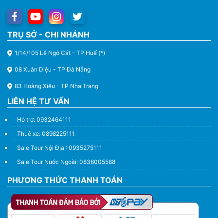
TRỤ SỞ - CHI NHÁNH
1/14/105 Lê Ngô Cát - TP Huế (*)
08 Xuân Diệu - TP Đà Nẵng
83 Hoàng Xiệu - TP Nha Trang
LIÊN HỆ TƯ VẤN
Hỗ trợ: 0932464111
Thuê xe: 0898225111
Sale Tour Nội Địa : 0935275111
Sale Tour Nước Ngoài: 0836005588
PHƯƠNG THỨC THANH TOÁN